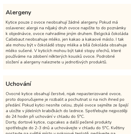
Alergeny
Kytice pouze z ovoce neobsahují žádné alergeny. Pokud má
oslavenec alergii na nějaký druh ovoce napište to do poznámky
k objednávce, ovoce nahradíme jiným druhem. Belgická čokoláda
Callebaut neobsahuje mléko, jen kakao a kakaové máslo. I tak
ale mohou být v čokoládě stopy mléka a bílá čokoláda obsahuje
mléko sušené. V kyticích mohou být také stopy ořechů, které
používáme na zdobení některých kousků ovoce. Podrobné
složení a alergeny naleznete u jednotlivých produktů.
Uchování
Ovocné kytice obsahují čerstvé, nijak nepasterizované ovoce,
proto doporučujeme je rozbalit a pochutnat si na nich ihned po
předání. Pokud kytici nesníte celou, zbylé ovoce sejměte ze špejlí
a uložte v jídelních krabičkách do lednice. Spotřebujte nejpozději
do 24 hodin při uchování v chladu do 5°C.
Dorty, dortové kytice, cupcakes a další pečené produkty
spotřebujte do 2-3 dnů a uchovávejte v chladu do 5°C. Květiny
postavte na světlé místo v pokojové teplotě, nedávejte na