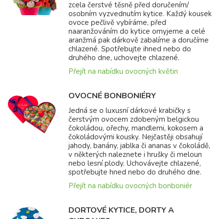
zcela čerstvé těsně před doručením/
osobním vyzvednutím kytice. Každý kousek
ovoce pečlivě vybíráme, před
naaranžováním do kytice omyjeme a celé
aranžmá pak dárkově zabalíme a doručíme
chlazené. Spotřebujte ihned nebo do
druhého dne, uchovejte chlazené.
Přejít na nabídku ovocných květin
OVOCNÉ BONBONIÉRY
Jedná se o luxusní dárkové krabičky s
čerstvým ovocem zdobeným belgickou
čokoládou, ořechy, mandlemi, kokosem a
čokoládovými kousky. Nejčastěji obsahují
jahody, banány, jablka či ananas v čokoládě,
v některých naleznete i hrušky či meloun
nebo lesní plody. Uchovávejte chlazené,
spotřebujte hned nebo do druhého dne.
Přejít na nabídku ovocných bonboniér
DORTOVÉ KYTICE, DORTY A