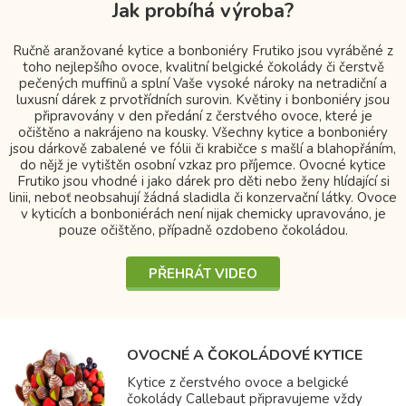
Jak probíhá výroba?
Ručně aranžované kytice a bonboniéry Frutiko jsou vyráběné z
toho nejlepšího ovoce, kvalitní belgické čokolády či čerstvě
pečených muffinů a splní Vaše vysoké nároky na netradiční a
luxusní dárek z prvotřídních surovin. Květiny i bonboniéry jsou
připravovány v den předání z čerstvého ovoce, které je
očištěno a nakrájeno na kousky. Všechny kytice a bonboniéry
jsou dárkově zabalené ve fólii či krabičce s mašlí a blahopřáním,
do nějž je vytištěn osobní vzkaz pro příjemce. Ovocné kytice
Frutiko jsou vhodné i jako dárek pro děti nebo ženy hlídající si
linii, neboť neobsahují žádná sladidla či konzervační látky. Ovoce
v kyticích a bonboniérách není nijak chemicky upravováno, je
pouze očištěno, případně ozdobeno čokoládou.
PŘEHRÁT VIDEO
OVOCNÉ A ČOKOLÁDOVÉ KYTICE
Kytice z čerstvého ovoce a belgické
čokolády Callebaut připravujeme vždy