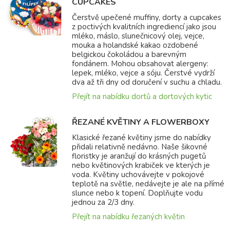
CUPCAKES
Čerstvě upečené muffiny, dorty a cupcakes
z poctivých kvalitních ingrediencí jako jsou
mléko, máslo, slunečnicový olej, vejce,
mouka a holandské kakao ozdobené
belgickou čokoládou a barevným
fondánem. Mohou obsahovat alergeny:
lepek, mléko, vejce a sóju. Čerstvé vydrží
dva až tři dny od doručení v suchu a chladu.
Přejít na nabídku dortů a dortových kytic
ŘEZANÉ KVĚTINY A FLOWERBOXY
Klasické řezané květiny jsme do nabídky
přidali relativně nedávno. Naše šikovné
floristky je aranžují do krásných pugetů
nebo květinových krabiček ve kterých je
voda. Květiny uchovávejte v pokojové
teplotě na světle, nedávejte je ale na přímé
slunce nebo k topení. Doplňujte vodu
jednou za 2/3 dny.
Přejít na nabídku řezaných květin