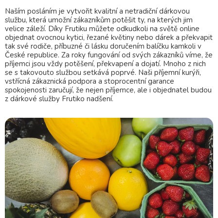
Naším posláním je vytvořit kvalitní a netradiční dárkovou
službu, která umožní zákazníkům potěšit ty, na kterých jim
velice záleží. Díky Frutiku můžete odkudkoli na světě online
objednat ovocnou kytici, řezané květiny nebo dárek a překvapit
tak své rodiče, příbuzné či lásku doručením balíčku kamkoli v
České republice. Za roky fungování od svých zákazníků víme, že
příjemci jsou vždy potěšení, překvapení a dojatí. Mnoho z nich
se s takovouto službou setkává poprvé. Naši příjemní kurýři,
vstřícná zákaznická podpora a stoprocentní garance
spokojenosti zaručují, že nejen příjemce, ale i objednatel budou
z dárkové služby Frutiko nadšení.