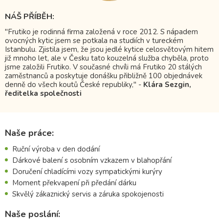
NÁŠ PŘÍBĚH:
"Frutiko je rodinná firma založená v roce 2012. S nápadem
ovocných kytic jsem se potkala na studiích v tureckém
Istanbulu. Zjistila jsem, že jsou jedlé kytice celosvětovým hitem
již mnoho let, ale v Česku tato kouzelná služba chyběla, proto
jsme založili Frutiko. V současné chvíli má Frutiko 20 stálých
zaměstnanců a poskytuje donášku přibližně 100 objednávek
denně do všech koutů České republiky," -
Klára Sezgin,
ředitelka společnosti
Naše práce:
Ruční výroba v den dodání
Dárkové balení s osobním vzkazem v blahopřání
Doručení chladícími vozy sympatickými kurýry
Moment překvapení při předání dárku
Skvělý zákaznický servis a záruka spokojenosti
Naše poslání: