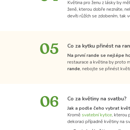
Květina pro ženu z lásky by mě
ženě, kterou dobře neznáte, ne
devíti růžích se zdobením, tak 
05
Co za kytku přinést na ra
Na první rande se nejlépe h
restaurace a květina by proto m
rande
, nebojte se přinést květ
06
Co za květiny na svatbu?
Jak a podle čeho vybrat květ
Kromě
svatební kytice
, kterou
dekoraci případně květiny na sv