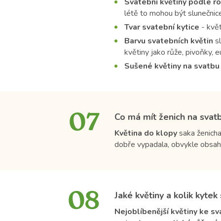
Svatební květiny podle r
létě to mohou být slunečnice,
Tvar svatební kytice
- květ
Barvu svatebních květin
sl
květiny jako růže, pivoňky, 
Sušené květiny na svatbu
07
Co má mít ženich na svatb
Květina do klopy
saka ženicha
dobře vypadala, obvykle obsahu
08
Jaké květiny a kolik kyte
Nejoblíbenější květiny ke s