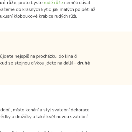
dé růže
, proto byste
rudé růže
neměli dávat
ážeme do krásných kytic, jak malých po pěti až
uxusní kloboukové krabice rudých růží.
ůjdete nejspíš na procházku, do kina či
kud se stejnou dívkou jdete na další -
druhé
dobí), místo konání a styl svatební dekorace.
ědky a družičky a také květinovou svatební