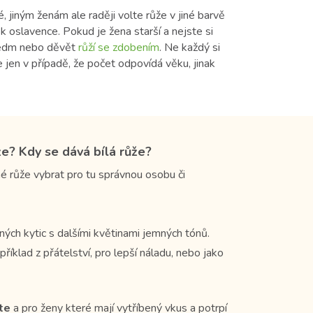
, jiným ženám ale raději volte růže v jiné barvě
 oslavence. Pokud je žena starší a nejste si
, sedm nebo děvět
růží se zdobením
. Ne každý si
 jen v případě, že počet odpovídá věku, jinak
že? Kdy se dává bílá růže?
né růže vybrat pro tu správnou osobu či
ých kytic s dalšími květinami jemných tónů.
příklad z přátelství, pro lepší náladu, nebo jako
te
a pro ženy které mají vytříbený vkus a potrpí