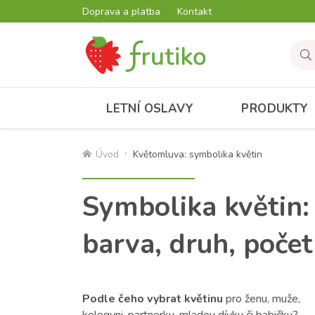
Doprava a platba
Kontakt
LETNÍ OSLAVY
PRODUKTY
Úvod
Květomluva: symbolika květin
Symbolika květin:
barva, druh, počet
Podle čeho vybrat květinu
pro ženu, muže,
kolegyni, partnerku, mladou dívku či babičku?