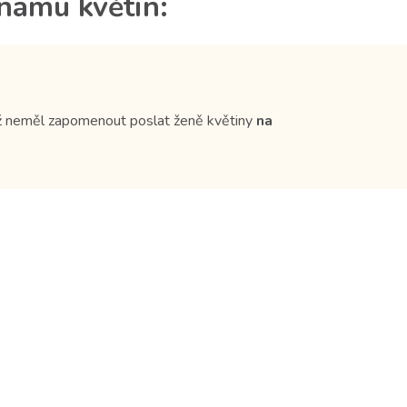
znamu květin:
už neměl zapomenout poslat ženě květiny
na