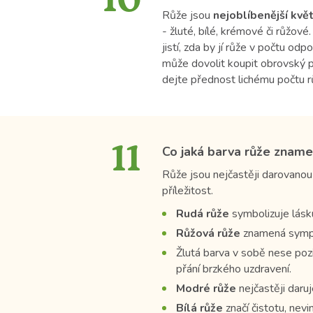
10
Růže jsou
nejoblíbenější kvě
- žluté, bílé, krémové či růžové
jistí, zda by jí růže v počtu od
může dovolit koupit obrovský pu
dejte přednost lichému počtu rů
11
Co jaká barva růže znamen
Růže jsou nejčastěji darovanou 
příležitost.
Rudá růže
symbolizuje lásku
Růžová růže
znamená sympat
Žlutá
barva v sobě nese pozit
přání brzkého uzdravení.
Modré růže
nejčastěji daru
Bílá růže
značí čistotu, nevi