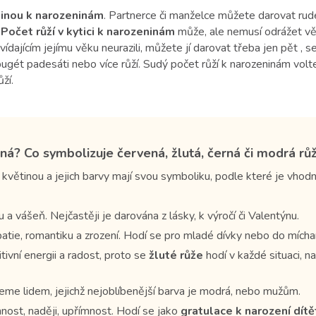
tinou k narozeninám
. Partnerce či manželce můžete darovat rudé
.
Počet růží v kytici k narozeninám
může, ale nemusí odrážet věk
povídajícím jejímu věku neurazili, můžete jí darovat třeba jen pět 
gét padesáti nebo více růží. Sudý počet růží k narozeninám volte
ží.
á? Co symbolizuje červená, žlutá, černá či modrá rů
květinou a jejich barvy mají svou symboliku, podle které je vhod
 a vášeň. Nejčastěji je darována z lásky, k výročí či Valentýnu.
ie, romantiku a zrození. Hodí se pro mladé dívky nebo do míchan
ivní energii a radost, proto se
žluté růže
hodí v každé situaci, na
jeme lidem, jejichž nejoblíbenější barva je modrá, nebo mužům.
nnost, naději, upřímnost. Hodí se jako
gratulace k narození dítě