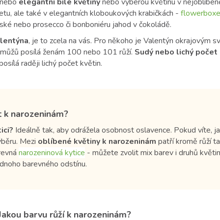
nebo
elegantní bílé květiny
nebo vyberou květinu v nejoblíbeněj
tu, ale také v elegantních kloboukových krabičkách -
flowerboxe
é nebo prosecco či bonboniéru jahod v čokoládě.
alentýna
, je to zcela na vás. Pro někoho je Valentýn okrajovým svá
 můžů posílá ženám 100 nebo 101 růží.
Sudý nebo lichý počet 
posílá raději lichý počet květin.
it k narozeninám?
ici?
Ideálně tak, aby odrážela osobnost oslavence. Pokud víte, 
výběru. Mezi
oblíbené květiny k narozeninám
patří kromě růží tak
arevná
narozeninová kytice
- můžete zvolit mix barev i druhů květi
ednoho barevného odstínu.
 Jakou barvu růží k narozeninám?