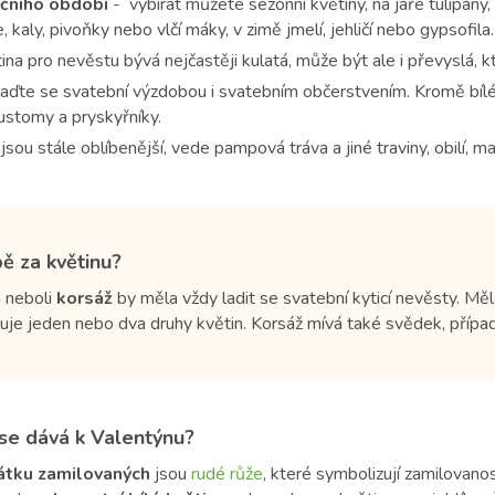
očního období
- výbírat můžete sezonní květiny, na jaře tulipány, 
 kaly, pivoňky nebo vlčí máky, v zimě jmelí, jehličí nebo gypsofila.
ina pro nevěstu bývá nejčastěji kulatá, může být ale i převyslá, kt
aďte se svatební výzdobou i svatebním občerstvením. Kromě bílé
eustomy a pryskyřníky.
jsou stále oblíbenější, vede pampová tráva a jiné traviny, obilí, m
ě za květinu?
 neboli
korsáž
by měla vždy ladit se svatební kyticí nevěsty. Mě
je jeden nebo dva druhy květin. Korsáž mívá také svědek, případ
k se dává k Valentýnu?
vátku zamilovaných
jsou
rudé růže
, které symbolizují zamilovano