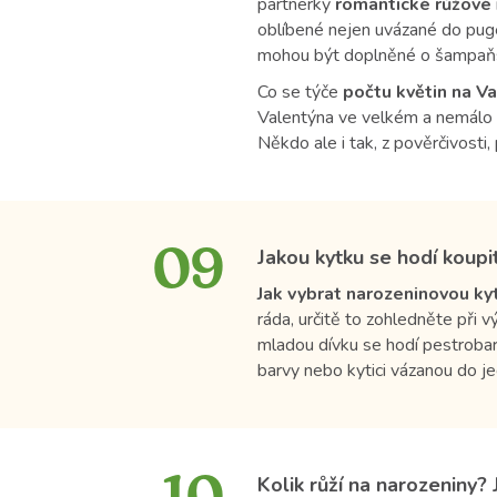
partnerky
romantické růžové
oblíbené nejen uvázané do puge
mohou být doplněné o šampaňsk
Co se týče
počtu květin na V
Valentýna ve velkém a nemálo
Někdo ale i tak, z pověrčivosti, 
09
Jakou kytku se hodí koup
Jak vybrat narozeninovou kyt
ráda, určitě to zohledněte při 
mladou dívku se hodí pestrob
barvy nebo kytici vázanou do j
Kolik růží na narozeniny?