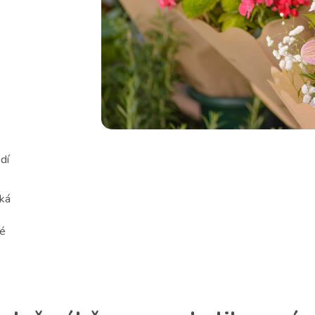
dí
íká
vé