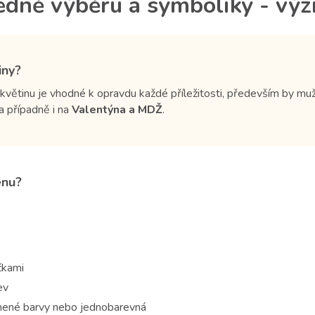
ledně výběru a symboliky - vý
iny?
květinu je vhodné k opravdu každé příležitosti, především by m
a případně i na
Valentýna a MDŽ
.
enu?
čkami
ev
umené barvy nebo jednobarevná