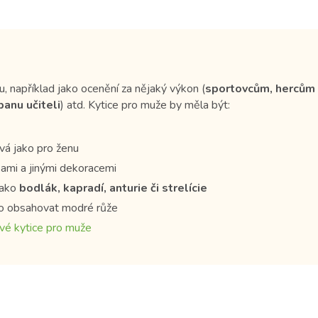
, například jako ocenění za nějaký výkon (
sportovcům, hercům
panu učiteli
) atd. Kytice pro muže by měla být:
vá jako pro ženu
kami a jinými dekoracemi
ako
bodlák, kapradí, anturie či strelície
o obsahovat modré růže
vé kytice pro muže