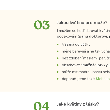
03
Jakou květinu pro muže?
I mužům se hodí darovat květinu
poděkování (
panu doktorovi, 
Vázaná do výšky
méně barevná a ne tak voňa
bez zdobení mašlemi, perlič
obsahovat
"mužné" prvky
j
může mít modrou barvu neb
doporučujeme také
Klobáso
04
Jaké květiny z lásky?