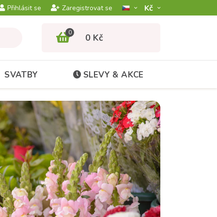
Kč­
Přihlásit se
Zaregistrovat se
0
0 Kč
SVATBY
SLEVY & AKCE