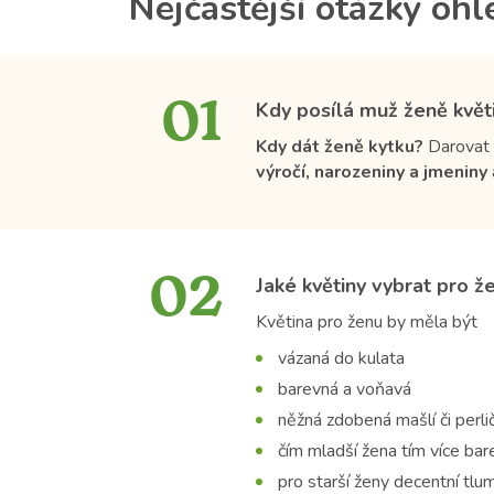
Nejčastější otázky oh
01
Kdy posílá muž ženě květ
Kdy dát ženě kytku?
Darovat 
výročí, narozeniny a jmeniny
02
Jaké květiny vybrat pro ž
Květina pro ženu by měla být
vázaná do kulata
barevná a voňavá
něžná zdobená mašlí či perli
čím mladší žena tím více bar
pro starší ženy decentní tl