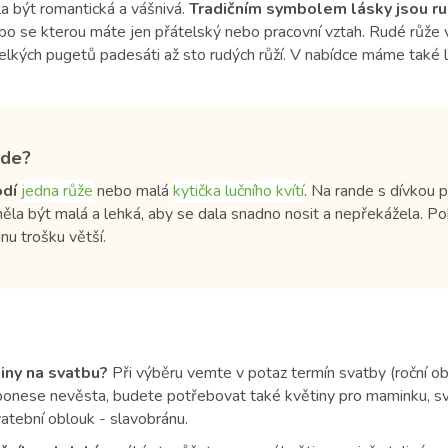
la být romantická a vášnivá.
Tradičním symbolem lásky jsou ru
bo se kterou máte jen přátelský nebo pracovní vztah. Rudé růže v
velkých pugetů padesáti až sto rudých růží. V nabídce máme také l
nde?
odí
jedna růže
nebo malá
kytička lučního kvítí
. Na rande s dívkou p
ěla být malá a lehká, aby se dala snadno nosit a nepřekážela. Po
inu trošku větší.
iny na svatbu?
Při výběru vemte v potaz termín svatby (roční ob
 ponese nevěsta, budete potřebovat také květiny pro maminku, sv
atební oblouk - slavobránu.