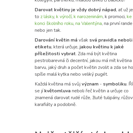
Darovat květiny je vždy dobrý nápad
, ať už je
to
z lásky
,
k výročí
,
k narozeninám
, k promoci,
ke
konci školního roku
,
na Valentýna
, na první rande
nebo jen tak.
Darování květin má
však
svá pravidla neboli
etiketu
, která určuje,
jakou květinu k jaké
příležitosti vybrat
. Zda má být květina
pestrobarevná či decentní, jakou má mít květina
barvu, jaký druh a počet květin zvolit a zda se ho
spíše malá kytka nebo veliký pugét.
Každá květina má svůj
význam
-
symboliku
. Ř
se jí
květomluva
neboli řeč květin a určuje co
znamená darovat rudé růže, žluté tulipány, růžo
karafiáty a podobně.