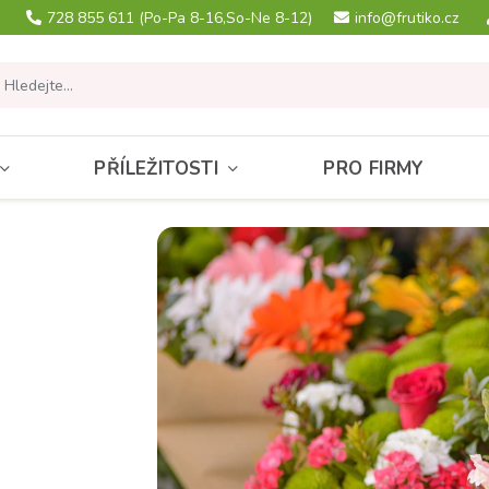
728 855 611
(Po-Pa 8-16,So-Ne 8-12)
info@frutiko.cz
PŘÍLEŽITOSTI
PRO FIRMY