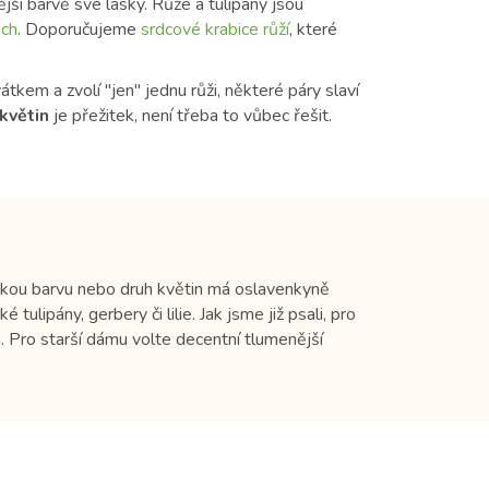
ší barvě své lásky. Růže a tulipány jsou
ch
. Doporučujeme
srdcové krabice růží
, které
tkem a zvolí "jen" jednu růži, některé páry slaví
květin
je přežitek, není třeba to vůbec řešit.
jakou barvu nebo druh květin má oslavenkyně
é tulipány, gerbery či lilie. Jak jsme již psali, pro
n. Pro starší dámu volte decentní tlumenější