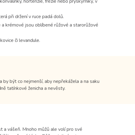
konvalinky, hortenzie, frézie nebo pryskyřníky, v
erá při držení v ruce padá dolů.
 a krémové jsou oblíbené růžové a starorůžové
akovice či levandule.
la by být co nejmenší, aby nepřekážela a na saku
ně tatínkové ženicha a nevěsty.
st a vášeň. Mnoho můžů ale volí pro své