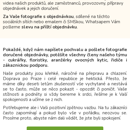
videa našich produktů, ale zaměstnanců, provozovny, přípravy
objednávek a jejich doručení.
Za Vaše fotografie s objednávkou
, sdílené na těchto
sociálních sítích nebo emailem či SMSkou, Whatsapem Vám
pošleme
slevu na příští objednávku
.
Pokaždé, když nám napíšete pochvalu a pošlete fotografie
doručené objednávky, potěšíte všechny členy našeho týmu
- cukrářky, floristky, aranžérky ovocných kytic, řidiče i
zákaznickou podporu.
Naše produkty jsou křehké, náročné na přepravu a chlazení.
Doprava po Praze i celé republice je hektická. Přesto, že
máme díky deseti letům zkušeností vše vychytané a nestává
se to často, může se něco pokazit - opozdit či poničit. Vaše
stížnosti a podněty si vždy bereme k srdci, řešíme je k Vaší
spokojenosti a učíme se z nich.
Potřebujeme ale i Vaši pozitivní zpětnou vazbu. Na tu zákazníci
často zapomínají a pokud bylo vše v pořádku, neozvou se.
Prosíme proto, abyste nám dali vědět, že jste byli spokojení.