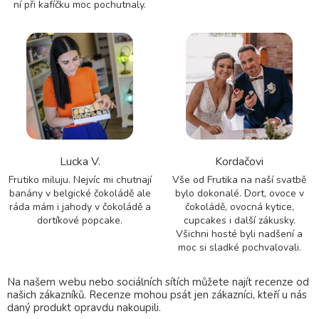
ní při kafíčku moc pochutnaly.
Lucka V.
Kordačovi
Frutiko miluju. Nejvíc mi chutnají
Vše od Frutika na naší svatbě
banány v belgické čokoládě ale
bylo dokonalé. Dort, ovoce v
ráda mám i jahody v čokoládě a
čokoládě, ovocná kytice,
dortíkové popcake.
cupcakes i další zákusky.
Všichni hosté byli nadšení a
moc si sladké pochvalovali.
Na našem webu nebo sociálních sítích můžete najít recenze od
našich zákazníků. Recenze mohou psát jen zákazníci, kteří u nás
daný produkt opravdu nakoupili.