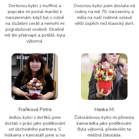
Dortovou kytici z muffinů a
Ovocnou kytici jsem dostala od
popcake mi poslal manžel k
rodiny na mé 70. narozeniny a
narozeninám, když byl v cizině
měla na naší rodinné oslavě
na služební cestě a nemohl mi
větší úspěch než klasický dort.
pogratulovat osobně. Strašně
mě tím překvapil a potěšil, byla
výborná.
Fraňková Petra
Hanka M.
Jedlou kytici z dortíků jsme
Čokoládovou kytici mi přinesla
dostali v práci jako poděkování
kamarádka jako poděkování.
od obchodního partnera. S
Byla výborná, především ta
holkama v kanceláři jsme si na
mléčná čokoláda.