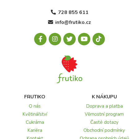
728 855 611
info@frutiko.cz
FRUTIKO
K NÁKUPU
O nás
Doprava a platba
Květinářství
Věrnostní program
Cukrárna
Časté dotazy
Kariéra
Obchodní podmínky
Kontakt
Ochrana osobních údajů