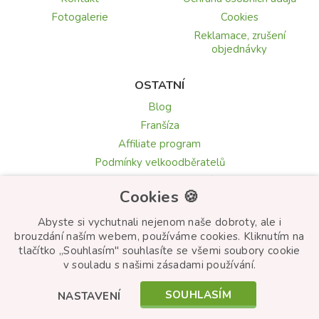
Fotogalerie
Cookies
Reklamace, zrušení
objednávky
OSTATNÍ
Blog
Franšíza
Affiliate program
Podmínky velkoodběratelů
Recenze a hodnocení
Cookies 🍪
Texty blahopřání
Květomluva: symbolika květin
Abyste si vychutnali nejenom naše dobroty, ale i
brouzdání naším webem, používáme cookies. Kliknutím na
tlačítko „Souhlasím" souhlasíte se všemi soubory cookie
v souladu s našimi zásadami používání.
© Frutiko.cz 2026
SOUHLASÍM
NASTAVENÍ
Created by
STARTUJEME WEBY