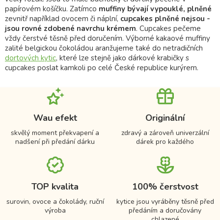
papírovém košíčku. Zatímco
muffiny bývají vypouklé, plněné
zevnitř například ovocem či náplní,
cupcakes plněné nejsou -
jsou rovné zdobené navrchu krémem
. Cupcakes pečeme
vždy čerstvé těsně před doručením. Výborné kakaové muffiny
zalité belgickou čokoládou aranžujeme také do netradičních
dortových kytic
, které lze stejně jako dárkové krabičky s
cupcakes poslat kamkoli po celé České republice kurýrem.
Wau efekt
Originální
skvělý moment překvapení a
zdravý a zároveň univerzální
nadšení při předání dárku
dárek pro každého
TOP kvalita
100% čerstvost
surovin, ovoce a čokolády, ruční
kytice jsou vyráběny těsně před
výroba
předáním a doručovány
chlazené