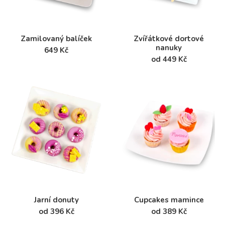
Zamilovaný balíček
Zvířátkové dortové
nanuky
649 Kč
od 449 Kč
Jarní donuty
Cupcakes mamince
od 396 Kč
od 389 Kč