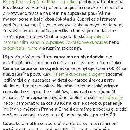
Recept na nejlepší muffiny a cupcakes
je
objednat online
na
Frutiko.cz
. Ve Frutiku pečeme originální cupcake z lahodného
piškotového těsta a na
krém na cupcakes používáme
mascarpone a belgickou čokoládu
. Cupcakes s krémem
zdobíme navrchu různými posypky - čokoládovými ozdobami,
čerstvým ovocem, oříšky, preclíky a barevným fondánem s
nejrůznějšími motivy. Oblíbené jsou dětské
cupcakes k
narozeninám
,
vánoční cupcakes
,
čokoládové cupcakes
nebo
cupcakes s krémem
a různým zdobením.
Připravíme Vám rádi také
cupcakes na objednávku
dle
vašeho přání na rodinnou či dětskou oslavu nebo firemní akci.
Cena za cupcake na objednávku
se pohybuje kolem
60 Kč za
kus
, záleží na počtu kusů.
Firemní cupcakes s logem
zdobíme
jedlým tiskem, cupcakes na dětskou narozeninovou party
sladíme s tématem oslavy. Na přání upečeme také
zdravé
cupcake bez lepku, bez laktózy, low carb
nebo jinou fit
variantu.
Mini cupcake
chystáme spolu s dalšími
mini dezerty
nebo i samostatně za cca
30 Kč na kus
.
Rozvoz cupcakes
je
možný ve městech
Praha a Brno
(kde máme pobočku a je zde
možnost osobního vyzvednutí), nebo kamkoli
po celé ČR
.
Cupcake
a muffin
se často pletou, protože mezi nimi není
velký rozdíl. Jsou to malé buchtičky či dortíky pečené v