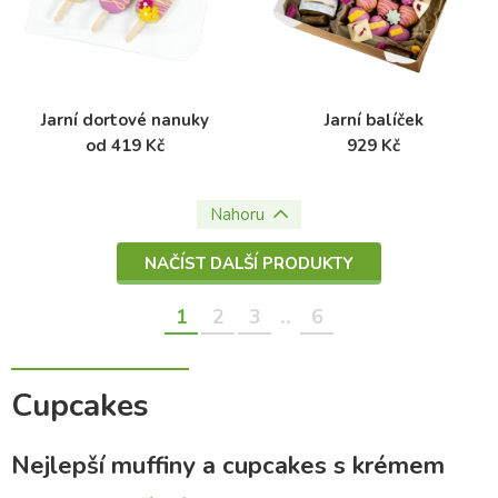
Jarní dortové nanuky
Jarní balíček
od 419 Kč
929 Kč
Nahoru
NAČÍST DALŠÍ PRODUKTY
..
1
2
3
6
Cupcakes
Nejlepší muffiny a cupcakes s krémem