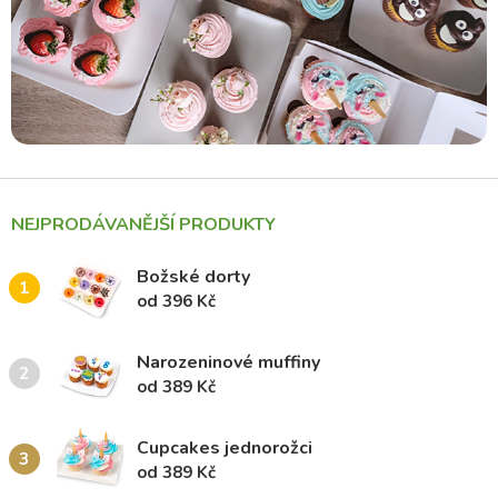
NEJPRODÁVANĚJŠÍ PRODUKTY
Božské dorty
1
od 396 Kč
Narozeninové muffiny
2
od 389 Kč
Cupcakes jednorožci
3
od 389 Kč