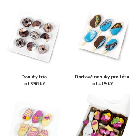
Donuty trio
Dortové nanuky pro tátu
od 396 Kč
od 419 Kč