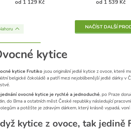
od 1 129 Kč
od 1 539 Kč
NAČÍST DALŠÍ PRO
Nahoru
vocné kytice
ocné kytice Frutiko
jsou originální jedlé kytice z ovoce, kter
litní belgické čokoládě a patří mezi nejoblíbenější jedlé dárky v 
stvé.
jednání ovocné kytice je rychlé a jednoduché
, po Praze dor
in, do Brna a ostatních měst České republiky následující pracovn
kolegům a potěšte je zdravým dárkem, který krásně vypadá, voní i
dyž kytice z ovoce, tak jedině 