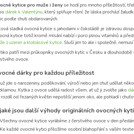
ocné kytice pro muže i ženy
se hodí pro mnoho příležitostí, tř
bo
dárek k Valentýnu
, který splňuje rčení, že láska prochází žalu
ic podle chuti obdarovaných.
ková sladká ovocná kytice s jahodami v čokoládě je zdravou dosp
cná kytice totiž kromě mlsání nabízí i porci plnou vitamínů a před
že z uzenin a klobásové kytice
. Sluší jim to ale i společně, nemus
tiko patří mezi průkopníky ovocných kytic v Česku a dlouhodobě s
rstvého ovoce.
ocné dárky pro každou příležitost
už jde o narozeniny, poděkování, výročí nebo jen chuť udělat něk
klamou. Kytka z ovoce udělá radost všem, ať už ji zvolíte jako
dá
rozdíl od řezaných květin nepotěší jenom oko, ale pohladí i chuť
jaké jsou další výhody originálních ovocných kyt
Všechny
ovocné kytice
vyrábíme z čerstvého ovoce v den předání
Ke každé ovocné kytici přiložíme osobní blahopřání s vaším text