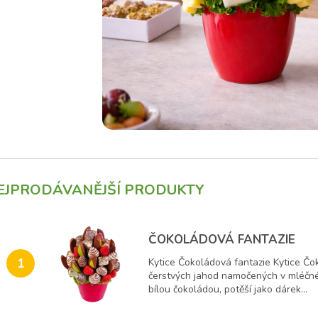
EJPRODÁVANĚJŠÍ PRODUKTY
ČOKOLÁDOVÁ FANTAZIE
1
Kytice Čokoládová fantazie Kytice Čo
čerstvých jahod namočených v mléčn
bílou čokoládou, potěší jako dárek...