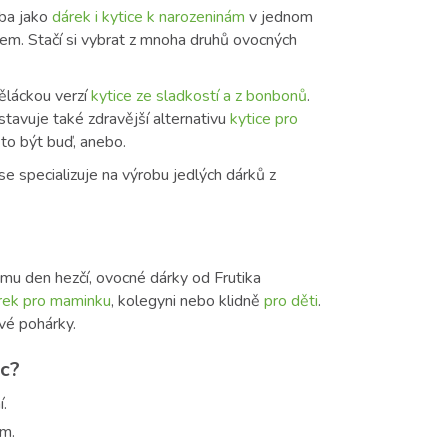
eba jako
dárek i kytice k narozeninám
v jednom
dkem. Stačí si vybrat z mnoha druhů ovocných
ěláckou verzí
kytice ze sladkostí a z bonbonů
.
stavuje také zdravější alternativu
kytice pro
í to být buď, anebo.
e specializuje na výrobu jedlých dárků z
omu den hezčí, ovocné dárky od Frutika
rek pro maminku
, kolegyni nebo klidně
pro děti
.
ové pohárky.
ic?
.
em.