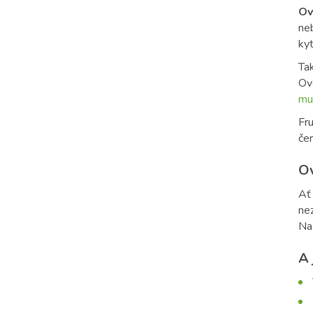
Ov
ne
kyt
Ta
Ovo
mu
Fru
če
Ov
Ať 
nez
Na 
A 