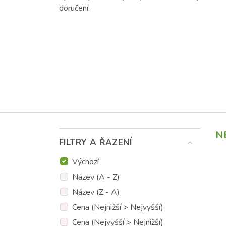
doručení.
N
FILTRY A ŘAZENÍ
Výchozí
Název (A - Z)
Název (Z - A)
Cena (Nejnižší > Nejvyšší)
Cena (Nejvyšší > Nejnižší)