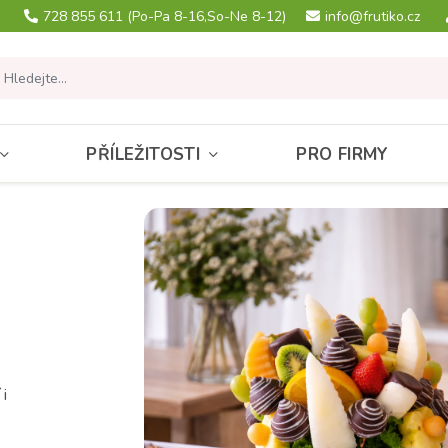
728 855 611
(Po-Pa 8-16,So-Ne 8-12)
info@frutiko.cz
PŘÍLEŽITOSTI
PRO FIRMY
i