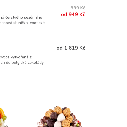
999 Kč
od 949 Kč
plná čerstvého sezónního
nasová sluníčka, exotické
od 1 619 Kč
kytice vytvořená z
ch do belgické čokolády -