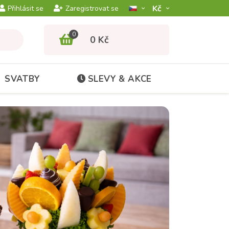
Kč­
Přihlásit se
Zaregistrovat se
0
0 Kč
SVATBY
SLEVY & AKCE