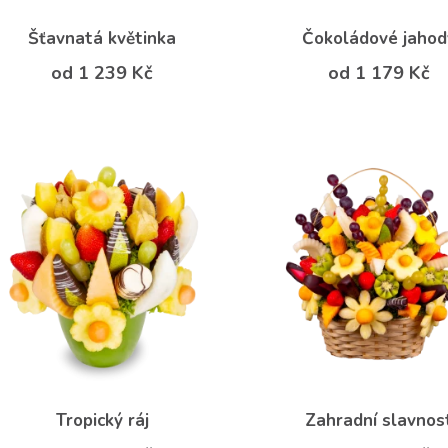
Šťavnatá květinka
Čokoládové jahod
od 1 239 Kč
od 1 179 Kč
Tropický ráj
Zahradní slavnos