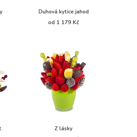
y
Duhová kytice jahod
od 1 179 Kč
t
Z lásky