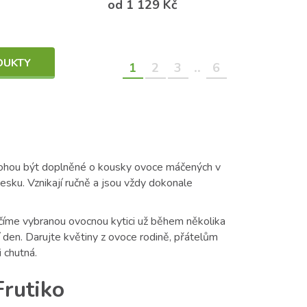
od 1 129 Kč
DUKTY
..
1
2
3
6
é mohou být doplněné o kousky ovoce máčených v
Česku. Vznikají ručně a jsou vždy dokonale
učíme vybranou ovocnou kytici už během několika
í den. Darujte květiny z ovoce rodině, přátelům
 chutná.
Frutiko