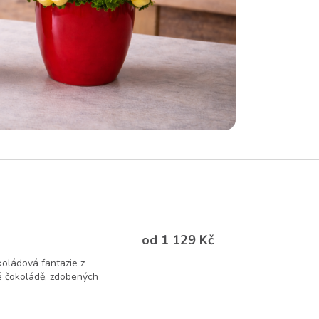
od 1 129 Kč
koládová fantazie z
é čokoládě, zdobených