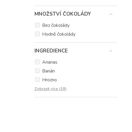
MNOŽSTVÍ ČOKOLÁDY
Bez čokolády
Hodně čokolády
INGREDIENCE
Ananas
Banán
Hrozno
Hruška
Zobrazit více (18)
Jablka
Jahody
Kiwi
Fíky