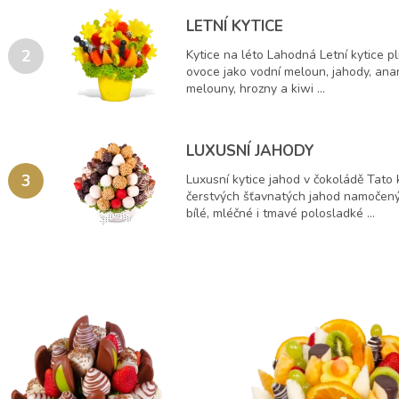
LETNÍ KYTICE
2
Kytice na léto Lahodná Letní kytice 
ovoce jako vodní meloun, jahody, ana
melouny, hrozny a kiwi ...
LUXUSNÍ JAHODY
3
Luxusní kytice jahod v čokoládě Tato 
čerstvých šťavnatých jahod namočený
bílé, mléčné i tmavé polosladké ...