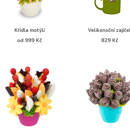
Křídla motýlí
Velikonoční zajíče
od 999 Kč
829 Kč