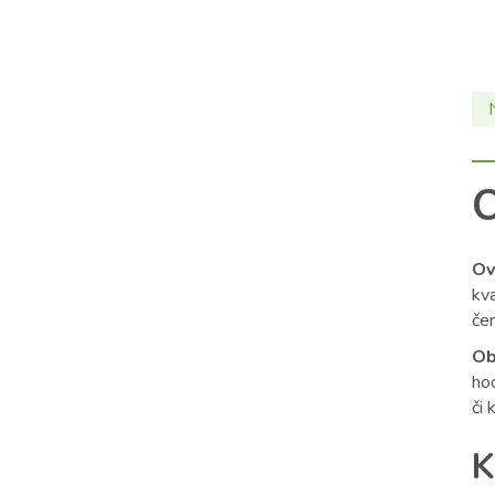
O
Ov
kva
čer
Ob
hod
či 
K