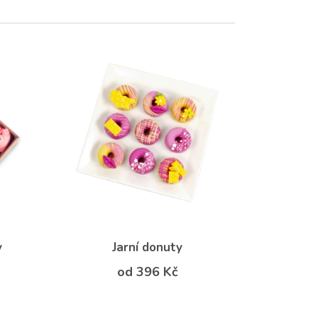
y
Jarní donuty
od 396 Kč