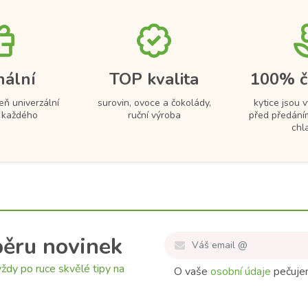
nální
TOP kvalita
100% č
eň univerzální
surovin, ovoce a čokolády,
kytice jsou 
 každého
ruční výroba
před předání
chl
běru novinek
ždy po ruce skvělé tipy na
O vaše
osobní údaje
pečujem