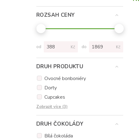
ROZSAH CENY
od
do
Kč
Kč
DRUH PRODUKTU
Ovocné bonboniéry
Dorty
Cupcakes
Dortové nanuky
Zobrazit více (3)
Květiny
DRUH ČOKOLÁDY
Donuty
Bílá čokoláda