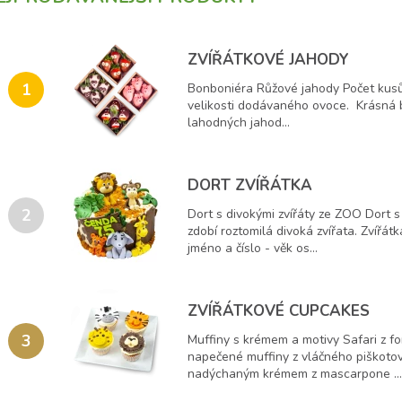
ZVÍŘÁTKOVÉ JAHODY
1
Bonboniéra Růžové jahody Počet kusů 
velikosti dodávaného ovoce. Krásná 
lahodných jahod...
DORT ZVÍŘÁTKA
2
Dort s divokými zvířáty ze ZOO Dort s
zdobí roztomilá divoká zvířata. Zvířát
jméno a číslo - věk os...
ZVÍŘÁTKOVÉ CUPCAKES
3
Muffiny s krémem a motivy Safari z 
napečené muffiny z vláčného piškoto
nadýchaným krémem z mascarpone ...