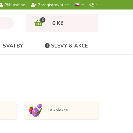
Kč­
Přihlásit se
Zaregistrovat se
0
0 Kč
SVATBY
SLEVY & AKCE
Lila kolekce