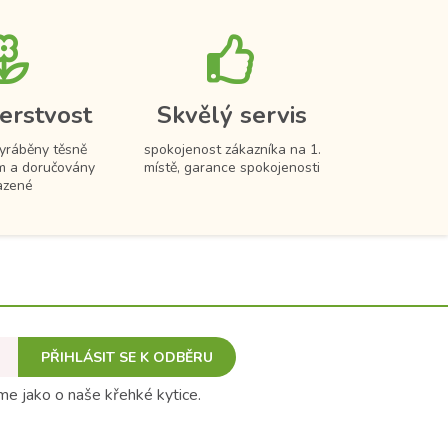
erstvost
Skvělý servis
vyráběny těsně
spokojenost zákazníka na 1.
m a doručovány
místě, garance spokojenosti
azené
PŘIHLÁSIT SE K ODBĚRU
e jako o naše křehké kytice.