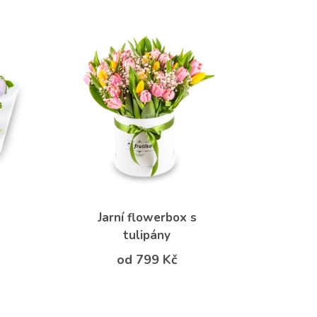
Jarní flowerbox s
tulipány
od 799 Kč