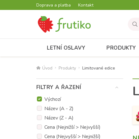
Doprava a platba
Kontakt
LETNÍ OSLAVY
PRODUKTY
Úvod
Produkty
Limitované edice
L
FILTRY A ŘAZENÍ
Výchozí
Název (A - Z)
Název (Z - A)
Cena (Nejnižší > Nejvyšší)
Cena (Nejvyšší > Nejnižší)
N