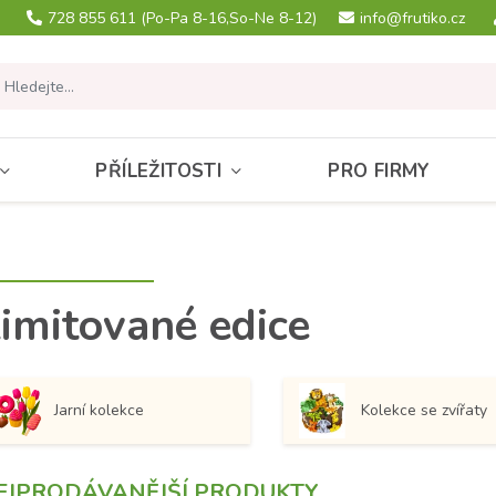
728 855 611
(Po-Pa 8-16,So-Ne 8-12)
info@frutiko.cz
PŘÍLEŽITOSTI
PRO FIRMY
imitované edice
Jarní kolekce
Kolekce se zvířaty
EJPRODÁVANĚJŠÍ PRODUKTY