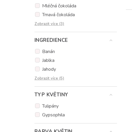
Mléčná čokoláda
Tmavá čokoláda
Čokoláda jahodová
Zobrazit více (3)
Čokoláda karamelová
INGREDIENCE
Čokoláda pomerančová
Banán
Jablka
Jahody
Čokoláda
Zobrazit více (5)
Muffiny
TYP KVĚTINY
Popcakes
Sušenky
Tulipány
Alkohol - kupující objednávkou
Gypsophila
potvrzuje, že je starší 18ti let
BARVA KVĚTIN