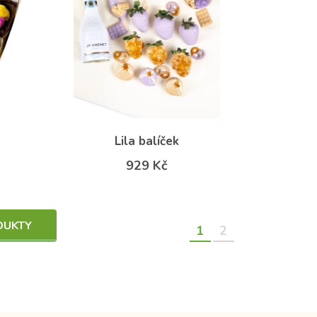
Lila balíček
929 Kč
DUKTY
1
2