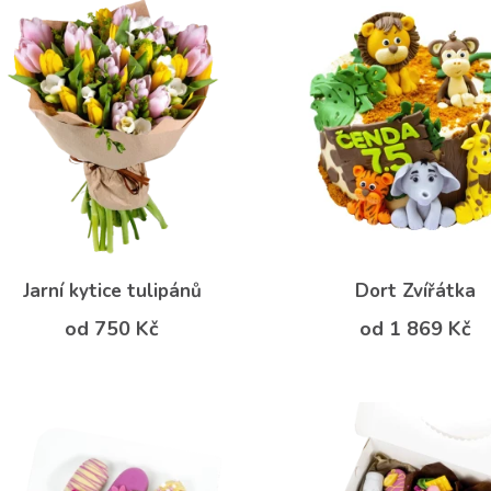
Jarní kytice tulipánů
Dort Zvířátka
od 750 Kč
od 1 869 Kč