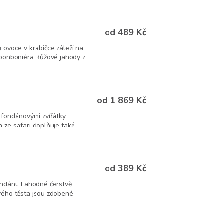
od 489 Kč
ovoce v krabičce záleží na
bonboniéra Růžové jahody z
od 1 869 Kč
 fondánovými zvířátky
ka ze safari doplňuje také
od 389 Kč
fondánu Lahodné čerstvě
vého těsta jsou zdobené