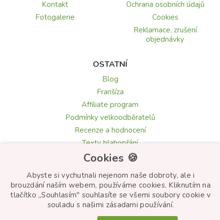
Kontakt
Ochrana osobních údajů
Fotogalerie
Cookies
Reklamace, zrušení
objednávky
OSTATNÍ
Blog
Franšíza
Affiliate program
Podmínky velkoodběratelů
Recenze a hodnocení
Texty blahopřání
Květomluva: symbolika květin
Cookies 🍪
Abyste si vychutnali nejenom naše dobroty, ale i
brouzdání naším webem, používáme cookies. Kliknutím na
tlačítko „Souhlasím" souhlasíte se všemi soubory cookie v
© Frutiko.cz 2026
souladu s našimi zásadami používání.
Created by
STARTUJEME WEBY