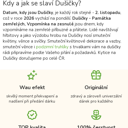
Kdy a jak se slaví Dušičky?
Datum, kdy jsou
Dušičky
, je každý rok stejné -
2. listopadu
,
což v roce
2026
vychází na pondělí.
Dušičky - Památka
zemřelých, Vzpomínka na zesnulé
jsou dnem, kdy
vzpomínáme na zemřelé příbuzné a přátele. Lidé navštěvují
hřbitovy a jako výzdobu hrobu na Dušičky nosí smuteční
květiny, věnce a svíčky. Smuteční květinové dekorace a vazby,
smuteční věnce i
podzimní truhlíky
s trvalkami vám na dušičky
rádi připravíme podle Vašeho přání a požadavků. Kytice na
Dušičky doručujeme po celé ČR.
Wau efekt
Originální
skvělý moment překvapení a
zdravý a zároveň univerzální
nadšení při předání dárku
dárek pro každého
TOP kvalita
100% čerstvost