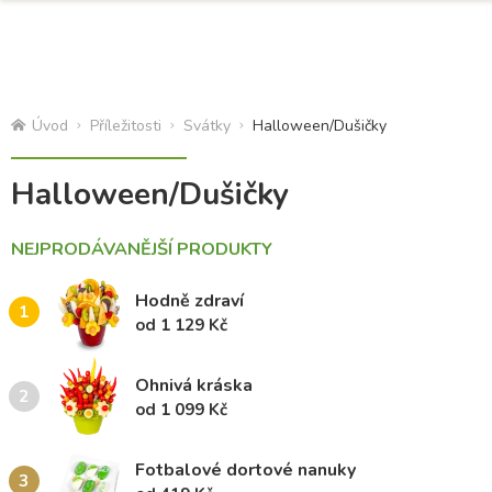
Úvod
Příležitosti
Svátky
Halloween/Dušičky
Halloween/Dušičky
NEJPRODÁVANĚJŠÍ PRODUKTY
Hodně zdraví
1
od 1 129 Kč
Ohnivá kráska
2
od 1 099 Kč
Fotbalové dortové nanuky
3