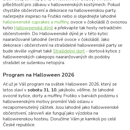
příležitostí pro zábavu v halloweenských kostýmech. Pokud
chystáte občerstvení a dekorace na halloweenskou party,
načerpejte inspiraci na Frutiko nebo si objednejte lahodné
halloweenské cupcakes a muffiny
, ovoce v čokoládě či ovocnou
kytici
Halloweenská dýně
a překvapte tak hosty netradičním
občerstvením. Do Halloweenské dýně je v této kytici
naaranžované lahodné čerstvé ovoce v čokoládě. Jako
dekorace i občerstvení na strašidelné halloweenské party se
bude skvěle vyjímat také
Strašidelný dort
- dortová kytice z
halloweenských cakepops naaranžovaných do podoby
strašidel se sušenkou netopýra.
Program na Halloween 2026
Ať už je Váš program na svátek Halloween 2026, který se
letos slaví v
sobotu 31. 10.
jakýkoliv, věříme, že lahodné
ovocné kytice, dorty a muffiny Frutiko v barvách podzimu s
halloweenskými motivy promění Vaši oslavu v
nezapomenutelný zážitek. Jsou lahodné jako halloweenské
občerstvení, zároveň ale fungují jako výzdoba na
halloweenskou hostinu. Doručíme Vám je kamkoli po celé
České republice.