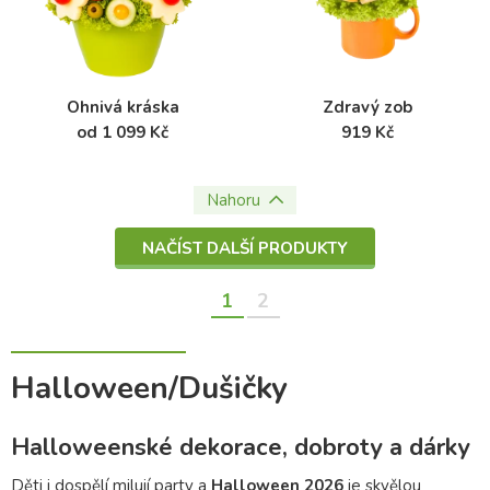
Ohnivá kráska
Zdravý zob
od 1 099 Kč
919 Kč
Nahoru
NAČÍST DALŠÍ PRODUKTY
1
2
Halloween/Dušičky
Halloweenské dekorace, dobroty a dárky
Děti i dospělí milují party a
Halloween 2026
je skvělou