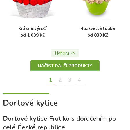
Krásné výročí
Rozkvetlá louka
od 1 039 Kč
od 839 Kč
Nahoru
NAČÍST DALŠÍ PRODUKTY
1
2
3
4
Dortové kytice
Dortové kytice Frutiko s doručením po
celé České republice