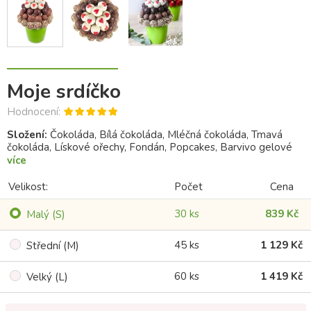
Moje srdíčko
Hodnocení:
Složení:
Čokoláda, Bílá čokoláda, Mléčná čokoláda, Tmavá
čokoláda, Lískové ořechy, Fondán, Popcakes, Barvivo gelové
více
Velikost:
Počet
Cena
30 ks
839 Kč
Malý (S)
45 ks
1 129 Kč
Střední (M)
60 ks
1 419 Kč
Velký (L)