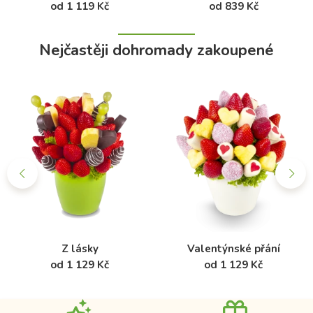
od 1 119 Kč
od 839 Kč
Nejčastěji dohromady zakoupené
Z lásky
Valentýnské přání
od 1 129 Kč
od 1 129 Kč