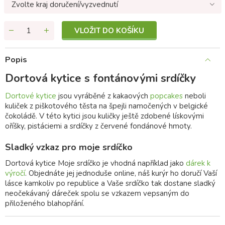
Zvolte kraj doručení/vyzvednutí
VLOŽIT DO KOŠÍKU
Popis
Dortová kytice s fontánovými srdíčky
Dortové kytice
jsou vyráběné z kakaových
popcakes
neboli
kuliček z piškotového těsta na špejli namočených v belgické
čokoládě. V této kytici jsou kuličky ještě zdobené lískovými
oříšky, pistáciemi a srdíčky z červené fondánové hmoty.
Sladký vzkaz pro moje srdíčko
Dortová kytice Moje srdíčko je vhodná například jako
dárek k
výročí
. Objednáte jej jednoduše online, náš kurýr ho doručí Vaší
lásce kamkoliv po republice a Vaše srdíčko tak dostane sladký
neočekávaný dáreček spolu se vzkazem vepsaným do
přiloženého blahopřání.