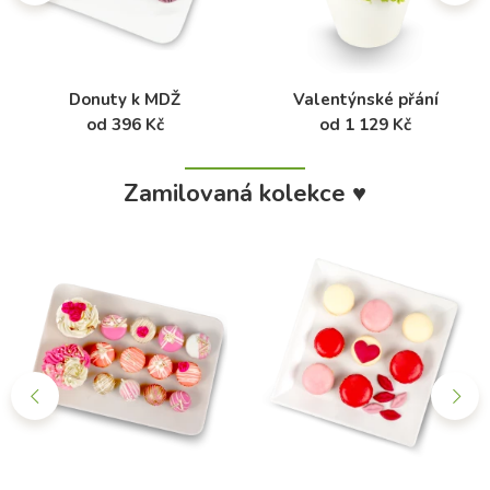
Donuty k MDŽ
Valentýnské přání
od 396 Kč
od 1 129 Kč
Zamilovaná kolekce ♥