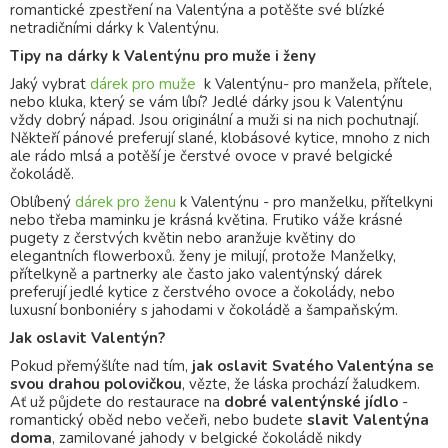
romantické zpestření na Valentýna a potěšte své blízké
netradičními dárky k Valentýnu.
Tipy na dárky k Valentýnu pro muže i ženy
Jaký vybrat
dárek pro muže
k Valentýnu- pro manžela, přítele,
nebo kluka, který se vám líbí? Jedlé dárky jsou k Valentýnu
vždy dobrý nápad. Jsou originální a muži si na nich pochutnají.
Někteří pánové preferují slané, klobásové kytice, mnoho z nich
ale rádo mlsá a potěší je čerstvé ovoce v pravé belgické
čokoládě.
Oblíbený
dárek pro ženu
k Valentýnu - pro manželku, přítelkyni
nebo třeba maminku je krásná květina. Frutiko váže krásné
pugety z čerstvých květin nebo aranžuje květiny do
elegantních flowerboxů. ženy je milují, protože Manželky,
přítelkyně a partnerky ale často jako valentýnský dárek
preferují jedlé kytice z čerstvého ovoce a čokolády, nebo
luxusní bonboniéry s jahodami v čokoládě a šampaňským.
Jak oslavit Valentýn?
Pokud přemýšlíte nad tím,
jak oslavit Svatého Valentýna se
svou drahou polovičkou
, vězte, že láska prochází žaludkem.
Ať už půjdete do restaurace na
dobré valentýnské jídlo
-
romantický oběd nebo večeři, nebo budete
slavit Valentýna
doma
, zamilované jahody v belgické čokoládě nikdy