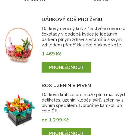
DÁRKOVÝ KOŠ PRO ŽENU
Dárkový ovocný koš z čerstvého ovoce a
čokolády v podobě kytice je ideálním
dárkem plným zdraví a vitamínů a svým
vzhledem předčí klasické dárkové koše.
1 469 Kč
PROHLÉDNOUT
BOX UZENIN S PIVEM
Dárková krabice pro muže plná masových
delikates, uzenin, klobás, sýrů, zeleniny s
pivním speciálem. Doručíme kamkoli po
celé ČR.
od 1 299 Kč
PROHLÉDNOUT