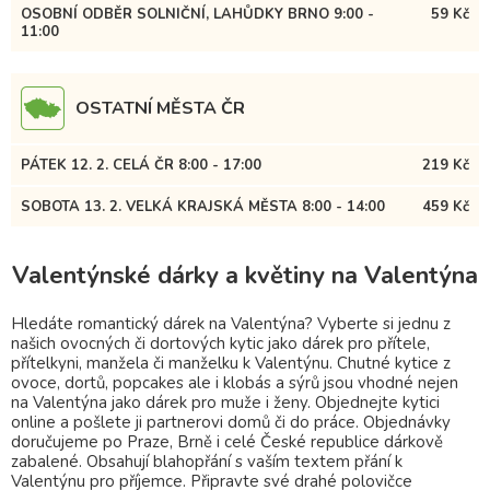
OSOBNÍ ODBĚR SOLNIČNÍ, LAHŮDKY BRNO 9:00 -
59 Kč
11:00
OSTATNÍ MĚSTA ČR
PÁTEK 12. 2. CELÁ ČR 8:00 - 17:00
219 Kč
SOBOTA 13. 2. VELKÁ KRAJSKÁ MĚSTA 8:00 - 14:00
459 Kč
Valentýnské dárky a květiny na Valentýna
Hledáte romantický dárek na Valentýna? Vyberte si jednu z
našich ovocných či dortových kytic jako dárek pro přítele,
přítelkyni, manžela či manželku k Valentýnu. Chutné kytice z
ovoce, dortů, popcakes ale i klobás a sýrů jsou vhodné nejen
na Valentýna jako dárek pro muže i ženy. Objednejte kytici
online a pošlete ji partnerovi domů či do práce. Objednávky
doručujeme po Praze, Brně i celé České republice dárkově
zabalené. Obsahují blahopřání s vaším textem přání k
Valentýnu pro příjemce. Připravte své drahé polovičce