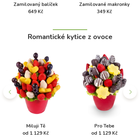
Zamilovaný balíček
Zamilované makronky
649 Kč
349 Kč
Romantické kytice z ovoce
Miluji Tě
Pro Tebe
od 1 129 Kč
od 1 129 Kč