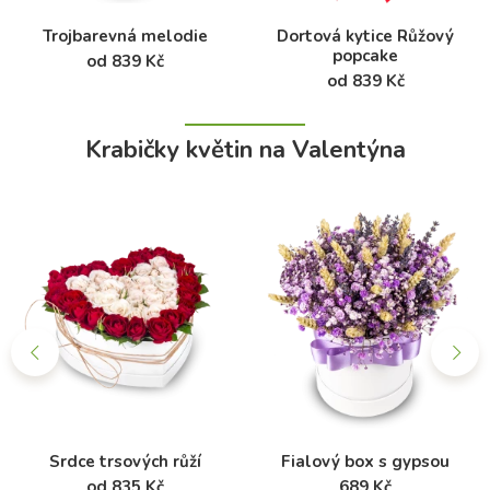
Trojbarevná melodie
Dortová kytice Růžový
popcake
od 839 Kč
od 839 Kč
Krabičky květin na Valentýna
Srdce trsových růží
Fialový box s gypsou
od 835 Kč
689 Kč