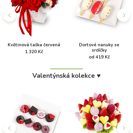
Květinová taška červená
Dortové nanuky se
srdíčky
1 320 Kč
od 419 Kč
Valentýnská kolekce ♥