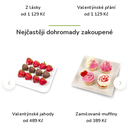
Z lásky
Valentýnské přání
od 1 129 Kč
od 1 129 Kč
Nejčastěji dohromady zakoupené
Valentýnské jahody
Zamilované muffiny
od 489 Kč
od 389 Kč