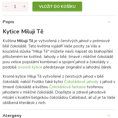
VLOŽIT DO KOŠÍKU
Popis
Kytice Miluji Tě
Květina
Miluji Tě
je vytvořená z čerstvých jahod v prémiové
bílé čokoládě. Tato květina vyjádří Vaše pocity za Vás a
kouzelná slůvka "Miluji Tě" můžete navíc napsat do blahopřání
přiloženém ke květině. Jahody v bílé, tmavé i mléčné čokoládě
jsou velice populární kombinací a spojení jahod a čokolády v
podobě
ovocné kytice
představuje originální a lahodný dárek.
Kromě kytice Miluji Tě vytvořené z čerstvých jahod v bílé
čokoládě, nabízí Frutiko také kytici
Čokoládové jahody
z jahod v
tmavé čokoládě a květinu
Čokoládová fantasie
tvořenou
jahodami v mléčné čokoládě. Dopřejte si zdravé jahodové
mlsání s kvalitní belgickou čokoládou Callebaut, ať už je ta Vaše
oblíbená kterákoli z nich.
Alergeny