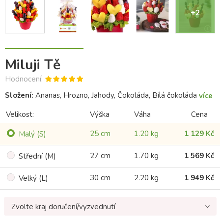
+2
Miluji Tě
Hodnocení:
Složení:
Ananas, Hrozno, Jahody, Čokoláda, Bílá čokoláda
více
Velikost:
Výška
Váha
Cena
25 cm
1.20 kg
1 129 Kč
Malý (S)
27 cm
1.70 kg
1 569 Kč
Střední (M)
30 cm
2.20 kg
1 949 Kč
Velký (L)
Zvolte kraj doručení/vyzvednutí