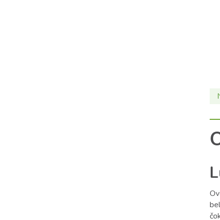
O
L
Ov
be
čo