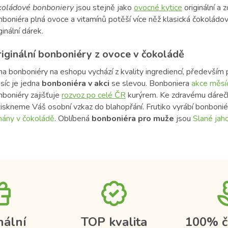
koládové
bonboniery
jsou stejně jako
ovocné kytice
originální a 
boniéra plná ovoce a vitamínů potěší více něž klasická čokoládov
ginální dárek.
iginální bonboniéry z ovoce v čokoládě
na bonboniéry na eshopu vychází z kvality ingrediencí, především
síc je jedna
bonboniéra v akci
se slevou. Bonboniera
akce měsí
nboniéry
zajišťuje
rozvoz po celé ČR
kurýrem. Ke zdravému dáreč
tiskneme Váš osobní vzkaz do blahopřání. Frutiko vyrábí bonbonié
nány v čokoládě
. Oblíbená
bonboniéra pro muže
jsou
Slané jah
nální
TOP kvalita
100% č