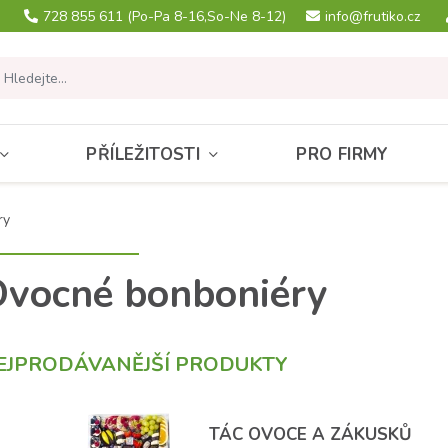
728 855 611
(Po-Pa 8-16,So-Ne 8-12)
info@frutiko.cz
PŘÍLEŽITOSTI
PRO FIRMY
ry
vocné bonboniéry
EJPRODÁVANĚJŠÍ PRODUKTY
TÁC OVOCE A ZÁKUSKŮ