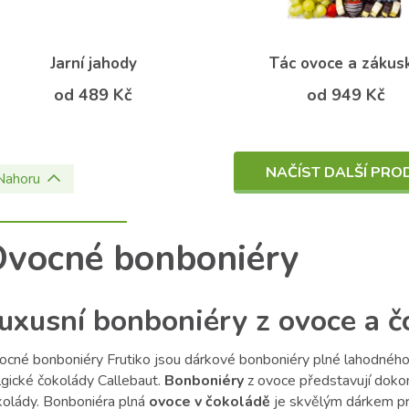
Jarní jahody
Tác ovoce a zákus
od 489 Kč
od 949 Kč
NAČÍST DALŠÍ PRO
Nahoru
vocné bonboniéry
uxusní bonboniéry z ovoce a č
ocné bonboniéry Frutiko jsou dárkové bonboniéry plné lahodnéh
lgické čokolády Callebaut.
Bonboniéry
z ovoce představují doko
kolády. Bonboniéra plná
ovoce v čokoládě
je skvělým dárkem pr