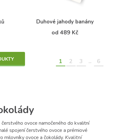
ků
Duhové jahody banány
od 489 Kč
DUKTY
..
1
2
3
6
okolády
o čerstvého ovoce namočeného do kvalitní
nalé spojení čerstvého ovoce a prémiové
o milovníky ovoce a čokolády.
Kvalitní