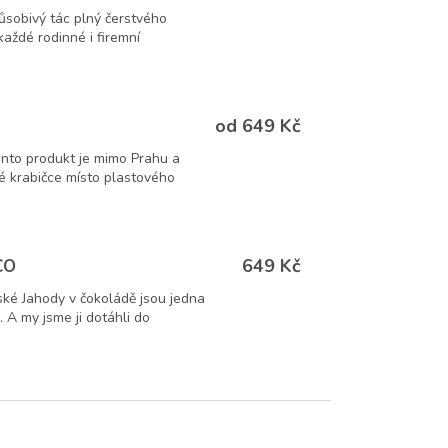
ůsobivý tác plný čerstvého
každé rodinné i firemní
od 649 Kč
nto produkt je mimo Prahu a
é krabičce místo plastového
649 Kč
CO
ké Jahody v čokoládě jsou jedna
 A my jsme ji dotáhli do