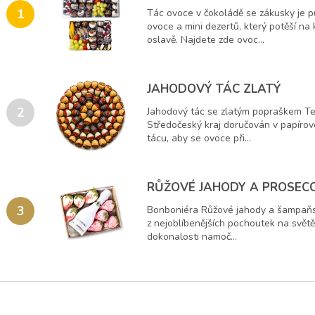
1
Tác ovoce v čokoládě se zákusky je p
ovoce a mini dezertů, který potěší na 
oslavě. Najdete zde ovoc...
JAHODOVÝ TÁC ZLATÝ
2
Jahodový tác se zlatým popraškem Te
Středočeský kraj doručován v papírov
tácu, aby se ovoce při...
RŮŽOVÉ JAHODY A PROSEC
3
Bonboniéra Růžové jahody a šampaňs
z nejoblíbenějších pochoutek na světě.
dokonalosti namoč...