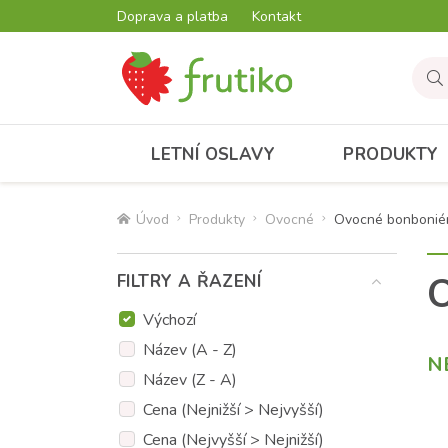
Doprava a platba
Kontakt
LETNÍ OSLAVY
PRODUKTY
Úvod
Produkty
Ovocné
Ovocné bonbonié
O
FILTRY A ŘAZENÍ
Výchozí
Název (A - Z)
N
Název (Z - A)
Cena (Nejnižší > Nejvyšší)
Cena (Nejvyšší > Nejnižší)