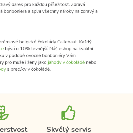
zdravý dárek pro každou příležitost. Zdravá
á bonboniera a splní všechny nároky na zdravý a
 prémiové belgické čokolády Callebaut. Každý
ce
bývá o 10% levnější.
Náš eshop na kvalitní
ku v podobě ovocné bonboniéry Vám
ry pro muže i ženy jako
jahody v čokoládě
nebo
ody
s preclíky v čokoládě.
erstvost
Skvělý servis