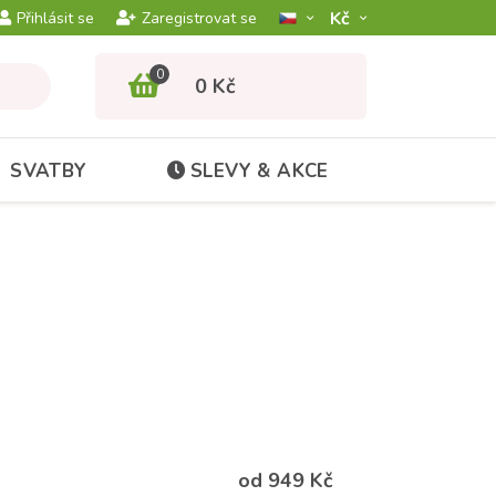
Kč­
Přihlásit se
Zaregistrovat se
0
0 Kč
SVATBY
SLEVY & AKCE
od 949 Kč