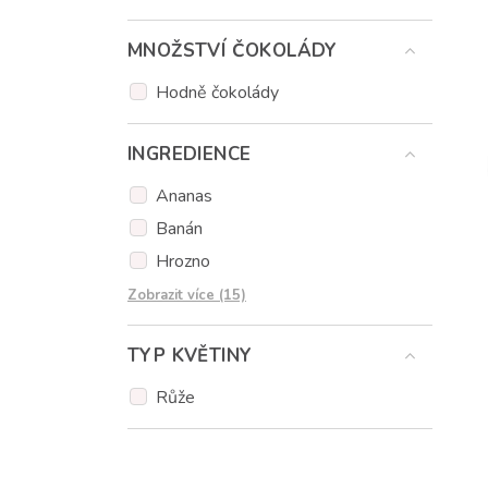
Čokoláda citronová
MNOŽSTVÍ ČOKOLÁDY
Čokoláda karamelová
Čokoláda pomerančová
Hodně čokolády
INGREDIENCE
Ananas
Banán
Hrozno
Jablka
Zobrazit více (15)
Jahody
TYP KVĚTINY
Kiwi
Lesní plody
Růže
Fíky
Pomeranč