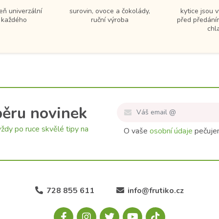
eň univerzální
surovin, ovoce a čokolády,
kytice jsou 
 každého
ruční výroba
před předání
chl
běru novinek
ždy po ruce skvělé tipy na
O vaše
osobní údaje
pečujem
728 855 611
info@frutiko.cz