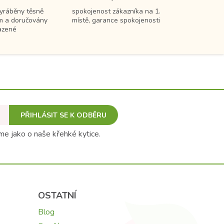
vyráběny těsně
spokojenost zákazníka na 1.
m a doručovány
místě, garance spokojenosti
azené
PŘIHLÁSIT SE K ODBĚRU
e jako o naše křehké kytice.
OSTATNÍ
Blog