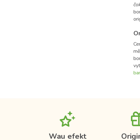
čo
bon
ori
Or
Ce
mě
bo
vy
ba
Wau efekt
Origi