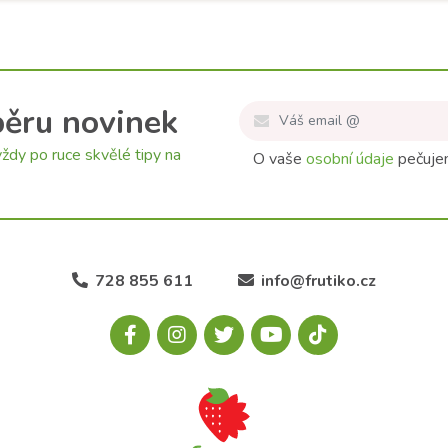
běru novinek
ždy po ruce skvělé tipy na
O vaše
osobní údaje
pečujem
728 855 611
info@frutiko.cz