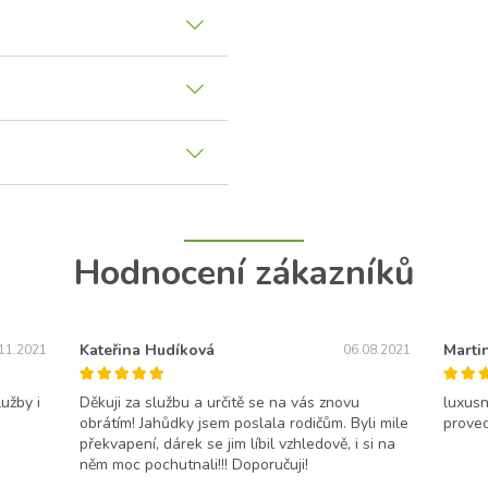
Hodnocení zákazníků
Kateřina Hudíková
Martin
11.2021
06.08.2021
užby i
Děkuji za službu a určitě se na vás znovu
luxusn
obrátím! Jahůdky jsem poslala rodičům. Byli mile
proved
překvapení, dárek se jim líbil vzhledově, i si na
něm moc pochutnali!!! Doporučuji!