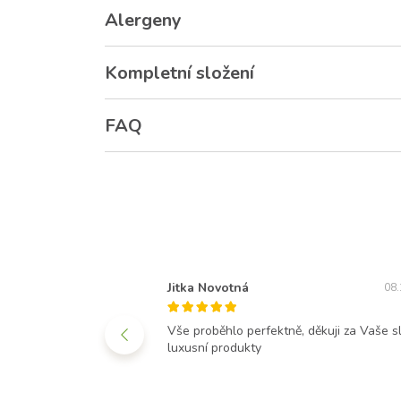
Alergeny
Kompletní složení
FAQ
Jitka Novotná
08.05.2019
08.
ři k narozeninám, byla z
Vše proběhlo perfektně, děkuji za Vaše sl
učuji.
luxusní produkty