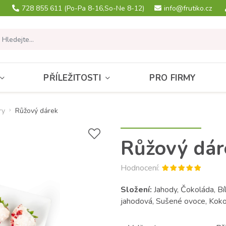
728 855 611
(Po-Pa 8-16,So-Ne 8-12)
info@frutiko.cz
PŘÍLEŽITOSTI
PRO FIRMY
ry
Růžový dárek
Růžový dár
Hodnocení:
Složení:
Jahody, Čokoláda, Bí
jahodová, Sušené ovoce, Kok