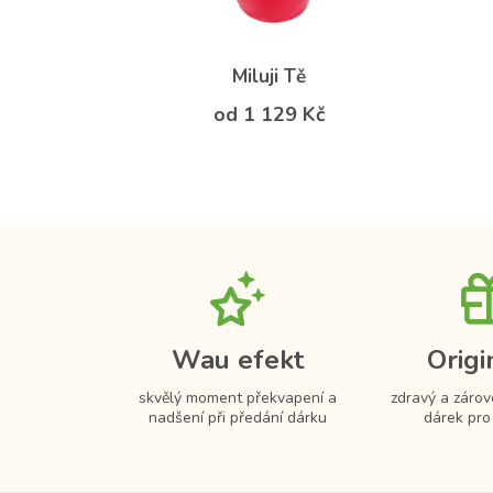
Miluji Tě
od 1 129 Kč
Wau efekt
Origi
skvělý moment překvapení a
zdravý a zárov
nadšení při předání dárku
dárek pro