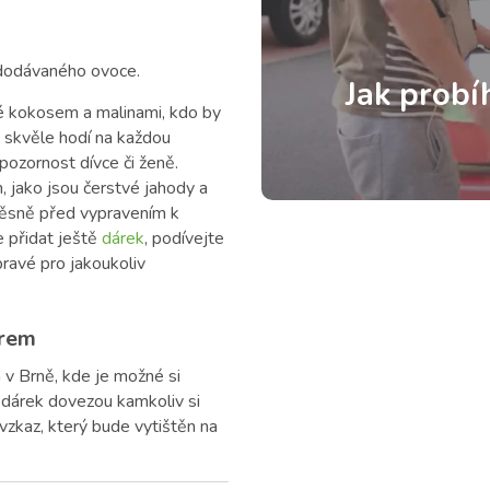
i dodávaného ovoce.
Jak probí
 kokosem a malinami, kdo by
 skvěle hodí na každou
pozornost dívce či ženě.
, jako jsou čerstvé jahody a
těsně před vypravením k
 přidat ještě
dárek
, podívejte
pravé pro jakoukoliv
ýrem
 v Brně, kde je možné si
dárek dovezou kamkoliv si
vzkaz, který bude vytištěn na