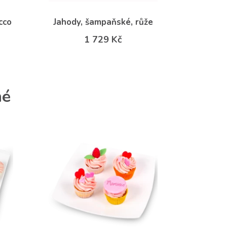
cco
Jahody, šampaňské, růže
1 729 Kč
né