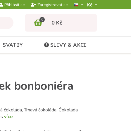
Kč­
Přihlásit se
Zaregistrovat se
0
0 Kč
SVATBY
SLEVY & AKCE
ek bonboniéra
lá čokoláda, Tmavá čokoláda, Čokoláda
os
více