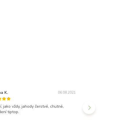
a K.
Lenka Doležalová
06.08.2021
í, jako vždy, jahody čerstvé, chutné,
Poslala jsem ňamku dceř
ení tiptop.
ní nadšená. Vřele doporu