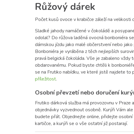
Růžový dárek
Počet kusů ovoce v krabičce záleží na velikost
Sladké jahody namáčené v čokoládě a posypané
odolal? Do růžova laděná ovocná bonboniéra se
dámskou jízdu jako malé občerstvení nebo jako 
Bonboniéra je vyráběna z těch nejlepších surovin
pravá belgická čokoláda. Vše je zabaleno vždy 
obdarovanému. Pokud byste chtěli k bonboniéře
se na Frutiko nabídku, ve které jistě najdete to 
příležitost
.
Osobní převzetí nebo doručení kur
Frutiko dárková služba má provozovnu v Praze a
objednávky vyzvednout osobně. Kurýři Vám ale 
budete přát. Objednejte online, přidejte osobní 
kartičce, a kurýři se o vše ostatní již postarají.