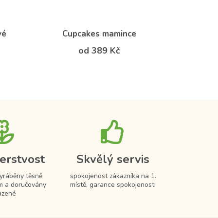
vé
Cupcakes mamince
od 389 Kč
erstvost
Skvělý servis
vyráběny těsně
spokojenost zákazníka na 1.
m a doručovány
místě, garance spokojenosti
azené