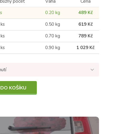
ibližný počet
Váha
Cena
ks
0.20 kg
489 Kč
 ks
0.50 kg
619 Kč
 ks
0.70 kg
789 Kč
 ks
0.90 kg
1 029 Kč
nutí
 DO KOŠÍKU