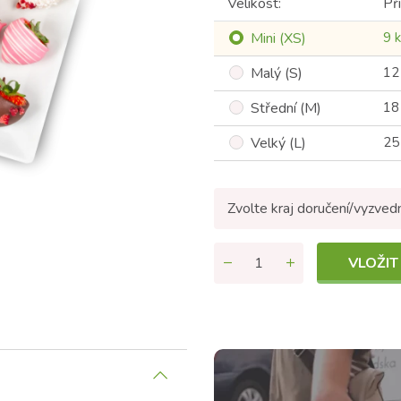
Velikost:
Př
Mini (XS)
9 
Malý (S)
12
Střední (M)
18
Velký (L)
25
Zvolte kraj doručení/vyzved
VLOŽIT