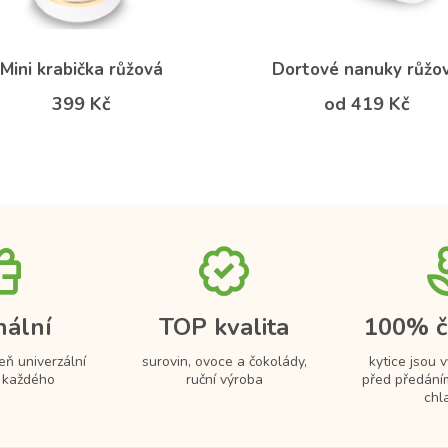
Mini krabička růžová
Dortové nanuky růžo
399 Kč
od 419 Kč
nální
TOP kvalita
100% č
eň univerzální
surovin, ovoce a čokolády,
kytice jsou 
 každého
ruční výroba
před předání
chl