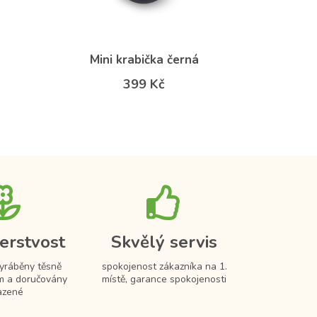
Mini krabička černá
399 Kč
erstvost
Skvělý servis
vyráběny těsně
spokojenost zákazníka na 1.
m a doručovány
místě, garance spokojenosti
azené