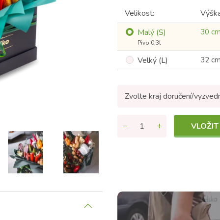
Velikost:
Výšk
Malý (S)
30 c
Pivo 0,3l
Velký (L)
32 c
Zvolte kraj doručení/vyzved
VLOŽIT