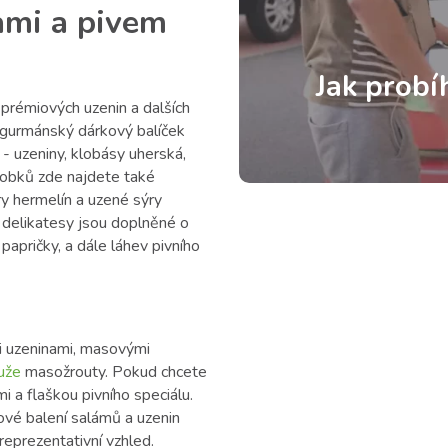
ami a pivem
Jak probí
 prémiových uzenin a dalších
o gurmánský dárkový balíček
 uzeniny, klobásy uherská,
robků zde najdete také
ry hermelín a uzené sýry
 delikatesy jsou doplněné o
i papričky, a dále láhev pivního
i uzeninami, masovými
uže
masožrouty. Pokud chcete
i a flaškou pivního speciálu.
ové balení salámů a uzenin
reprezentativní vzhled.