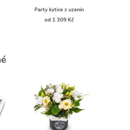
Party kytice z uzenin
od 1 309 Kč
né