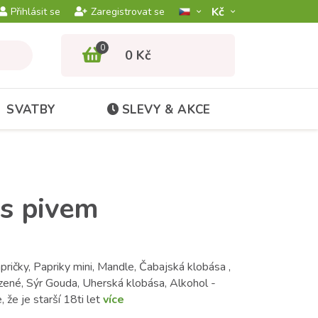
Kč­
Přihlásit se
Zaregistrovat se
0
0 Kč
SVATBY
SLEVY & AKCE
 s pivem
apričky, Papriky mini, Mandle, Čabajská klobása ,
zené, Sýr Gouda, Uherská klobása, Alkohol -
 že je starší 18ti let
více