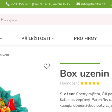
728 855 611
(Po-Pa 8-16,So-Ne 8-12)
info@frutiko.cz
PŘÍLEŽITOSTI
PRO FIRMY
 pivem
Box uzenin
Hodnocení:
Složení:
Cherry rajčata, Čili p
Kabanos vepřový, Pareničky u
kupující objednávkou potvrzuje,