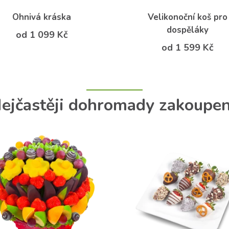
Ohnivá kráska
Velikonoční koš pro
dospěláky
od 1 099 Kč
od 1 599 Kč
ejčastěji dohromady zakoupe