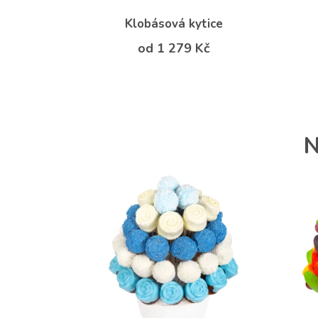
Klobásová kytice
od 1 279 Kč
N