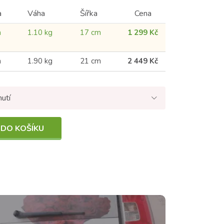
a
Váha
Šířka
Cena
m
1.10 kg
17 cm
1 299 Kč
m
1.90 kg
21 cm
2 449 Kč
nutí
 DO KOŠÍKU