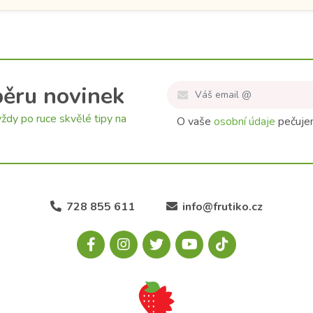
běru novinek
ždy po ruce skvělé tipy na
O vaše
osobní údaje
pečujem
728 855 611
info@frutiko.cz