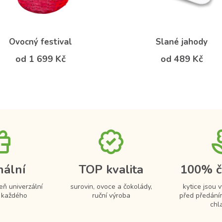
Ovocný festival
Slané jahody
od 1 699 Kč
od 489 Kč
nální
TOP kvalita
100% č
eň univerzální
surovin, ovoce a čokolády,
kytice jsou 
 každého
ruční výroba
před předání
chl