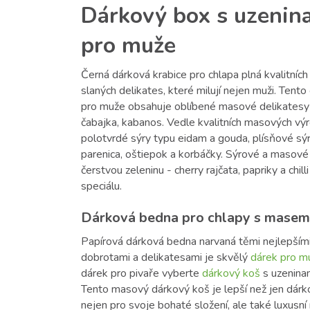
Dárkový box s uzenin
pro muže
Černá dárková krabice pro chlapa plná kvalitních
slaných delikates, které milují nejen muži. Tent
pro muže obsahuje oblíbené masové delikatesy -
čabajka, kabanos. Vedle kvalitních masových vý
polotvrdé sýry typu eidam a gouda, plísňové sý
parenica, oštiepok a korbáčky. Sýrové a masové
čerstvou zeleninu - cherry rajčata, papriky a chill
speciálu.
Dárková bedna pro chlapy s masem
Papírová dárková bedna narvaná těmi nejlepším
dobrotami a delikatesami je skvělý
dárek pro m
dárek pro pivaře vyberte
dárkový koš
s uzeninam
Tento masový dárkový koš je lepší než jen dárk
nejen pro svoje bohaté složení, ale také luxusní 