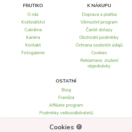
FRUTIKO
K NÁKUPU
O nás
Doprava a platba
Květinářství
Věrnostní program
Cukrárna
Časté dotazy
Kariéra
Obchodní podmínky
Kontakt
Ochrana osobních údajů
Fotogalerie
Cookies
Reklamace, zrušení
objednávky
OSTATNÍ
Blog
Franšíza
Affiliate program
Podmínky velkoodběratelů
Recenze a hodnocení
Cookies 🍪
Texty blahopřání