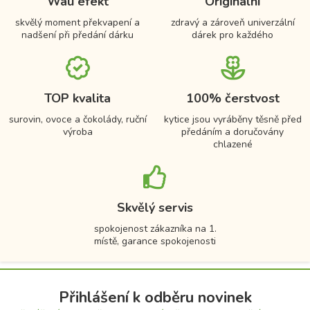
Wau efekt
Originální
skvělý moment překvapení a
zdravý a zároveň univerzální
nadšení při předání dárku
dárek pro každého
TOP kvalita
100% čerstvost
surovin, ovoce a čokolády, ruční
kytice jsou vyráběny těsně před
výroba
předáním a doručovány
chlazené
Skvělý servis
spokojenost zákazníka na 1.
místě, garance spokojenosti
Přihlášení k odběru novinek