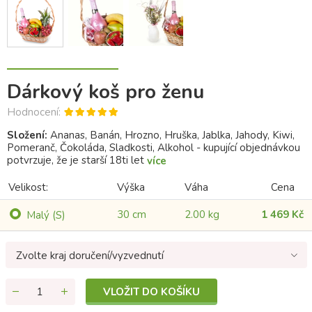
Dárkový koš pro ženu
Hodnocení:
Složení:
Ananas, Banán, Hrozno, Hruška, Jablka, Jahody, Kiwi,
Pomeranč, Čokoláda, Sladkosti, Alkohol - kupující objednávkou
potvrzuje, že je starší 18ti let
více
Velikost:
Výška
Váha
Cena
30 cm
2.00 kg
1 469 Kč
Malý (S)
Zvolte kraj doručení/vyzvednutí
VLOŽIT DO KOŠÍKU