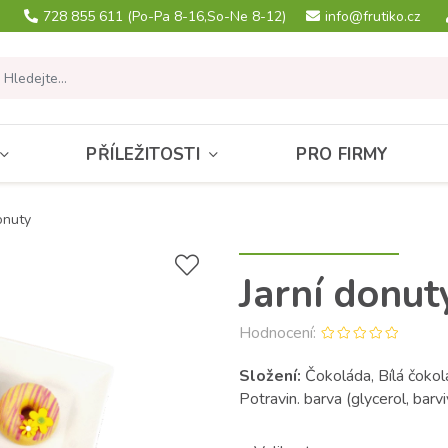
728 855 611
(Po-Pa 8-16,So-Ne 8-12)
info@frutiko.cz
PŘÍLEŽITOSTI
PRO FIRMY
onuty
Jarní donut
Hodnocení:
Složení:
Čokoláda, Bílá čokol
Potravin. barva (glycerol, bar