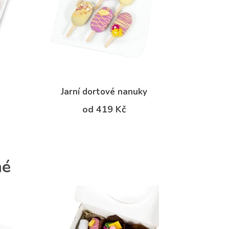
Jarní dortové nanuky
od 419 Kč
né