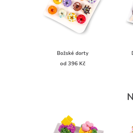
Božské dorty
od 396 Kč
N