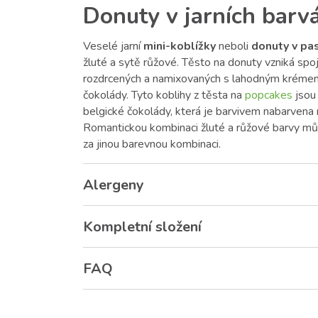
Donuty v jarních barv
Veselé jarní
mini-koblížky
neboli
donuty v pa
žluté a sytě růžové. Těsto na donuty vzniká sp
rozdrcených a namixovaných s lahodným krémem
čokolády. Tyto koblihy z těsta na
popcakes
jsou
belgické čokolády, která je barvivem nabarvena
Romantickou kombinaci žluté a růžové barvy mů
za jinou barevnou kombinaci.
Alergeny
Kompletní složení
FAQ