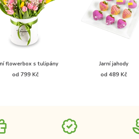
ní flowerbox s tulipány
Jarní jahody
od 799 Kč
od 489 Kč