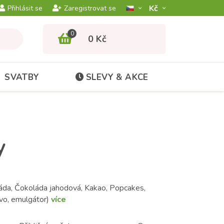
Kč­
Přihlásit se
Zaregistrovat se
0
0 Kč
SVATBY
SLEVY & AKCE
y
áda, Čokoláda jahodová, Kakao, Popcakes,
vivo, emulgátor)
více