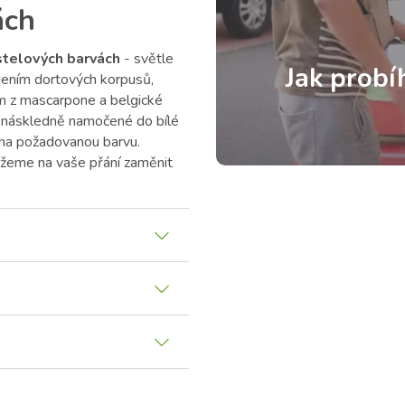
ách
stelových barvách
- světle
Jak probí
ojením dortových korpusů,
 z mascarpone a belgické
 náskledně namočené do bílé
 na požadovanou barvu.
žeme na vaše přání zaměnit