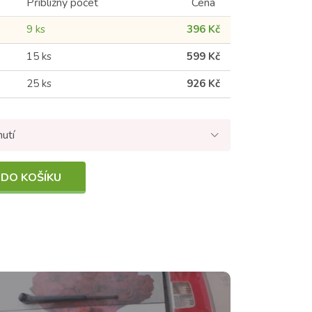
Přibližný počet
Cena
9 ks
396 Kč
15 ks
599 Kč
25 ks
926 Kč
nutí
 DO KOŠÍKU