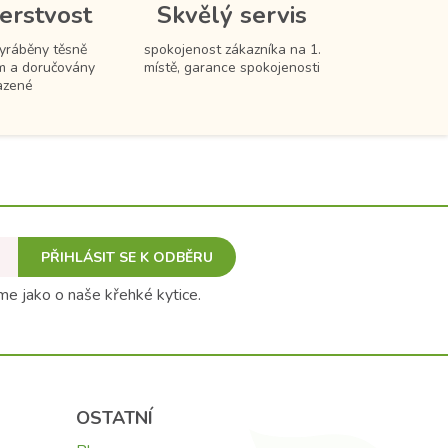
erstvost
Skvělý servis
vyráběny těsně
spokojenost zákazníka na 1.
m a doručovány
místě, garance spokojenosti
azené
PŘIHLÁSIT SE K ODBĚRU
e jako o naše křehké kytice.
OSTATNÍ