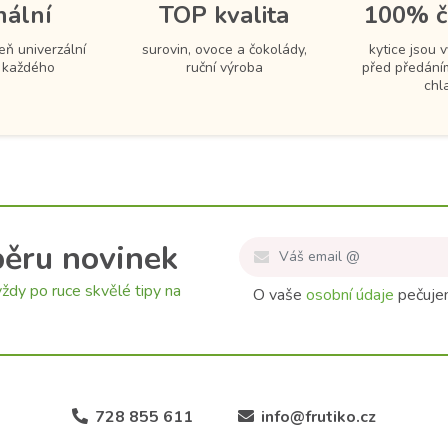
nální
TOP kvalita
100% č
eň univerzální
surovin, ovoce a čokolády,
kytice jsou 
 každého
ruční výroba
před předání
chl
běru novinek
ždy po ruce skvělé tipy na
O vaše
osobní údaje
pečujem
728 855 611
info@frutiko.cz