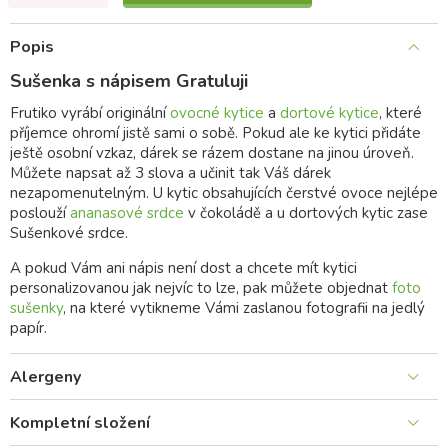
Popis
Sušenka s nápisem Gratuluji
Frutiko vyrábí originální
ovocné kytice
a
dortové kytice
, které
příjemce ohromí jistě sami o sobě. Pokud ale ke kytici přidáte
ještě osobní vzkaz, dárek se rázem dostane na jinou úroveň.
Můžete napsat až 3 slova a učinit tak Váš dárek
nezapomenutelným. U kytic obsahujících čerstvé ovoce nejlépe
poslouží
ananasové srdce
v čokoládě a u dortových kytic zase
Sušenkové srdce.
A pokud Vám ani nápis není dost a chcete mít kytici
personalizovanou jak nejvíc to lze, pak můžete objednat
foto
sušenky
, na které vytikneme Vámi zaslanou fotografii na jedlý
papír.
Alergeny
Kompletní složení