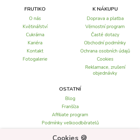
FRUTIKO
K NÁKUPU
O nás
Doprava a platba
Květinářství
Věrnostní program
Cukrárna
Časté dotazy
Kariéra
Obchodní podmínky
Kontakt
Ochrana osobních údajů
Fotogalerie
Cookies
Reklamace, zrušení
objednávky
OSTATNÍ
Blog
Franšíza
Affiliate program
Podmínky velkoodběratelů
Recenze a hodnocení
Cookies 🍪
Texty blahopřání