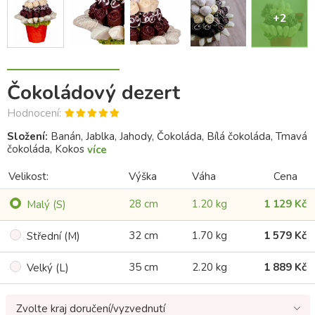
+2
Čokoládový dezert
Hodnocení:
Složení:
Banán, Jablka, Jahody, Čokoláda, Bílá čokoláda, Tmavá
čokoláda, Kokos
více
Velikost:
Výška
Váha
Cena
28 cm
1.20 kg
1 129 Kč
Malý (S)
32 cm
1.70 kg
1 579 Kč
Střední (M)
35 cm
2.20 kg
1 889 Kč
Velký (L)
Zvolte kraj doručení/vyzvednutí