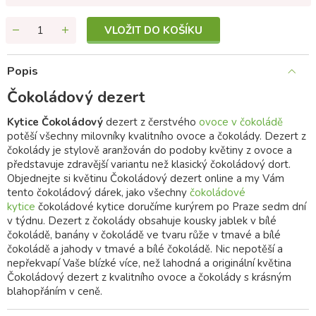
VLOŽIT DO KOŠÍKU
Popis
Čokoládový dezert
Kytice Čokoládový
dezert z čerstvého
ovoce v čokoládě
potěší všechny milovníky kvalitního ovoce a čokolády. Dezert z
čokolády je stylově aranžován do podoby květiny z ovoce a
představuje zdravější variantu než klasický čokoládový dort.
Objednejte si květinu Čokoládový dezert online a my Vám
tento čokoládový dárek, jako všechny
čokoládové
kytice
čokoládové kytice doručíme kurýrem po Praze sedm dní
v týdnu. Dezert z čokolády obsahuje kousky jablek v bílé
čokoládě, banány v čokoládě ve tvaru růže v tmavé a bílé
čokoládě a jahody v tmavé a bílé čokoládě. Nic nepotěší a
nepřekvapí Vaše blízké více, než lahodná a originální květina
Čokoládový dezert z kvalitního ovoce a čokolády s krásným
blahopřáním v ceně.