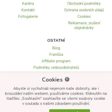
Kariéra
Obchodní podmínky
Kontakt
Ochrana osobních údajů
Fotogalerie
Cookies
Reklamace, zrušení
objednávky
OSTATNÍ
Blog
Franšíza
Affiliate program
Podmínky velkoodběratelů
Recenze a hodnocení
Cookies 🍪
Texty blahopřání
Květomluva: symbolika květin
Abyste si vychutnali nejenom naše dobroty, ale i
brouzdání naším webem, používáme cookies. Kliknutím na
tlačítko „Souhlasím" souhlasíte se všemi soubory cookie
v souladu s našimi zásadami používání.
© Frutiko.cz 2026