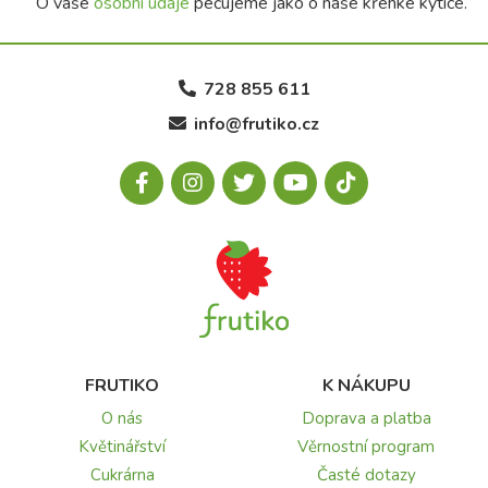
O vaše
osobní údaje
pečujeme jako o naše křehké kytice.
728 855 611
info@frutiko.cz
FRUTIKO
K NÁKUPU
O nás
Doprava a platba
Květinářství
Věrnostní program
Cukrárna
Časté dotazy