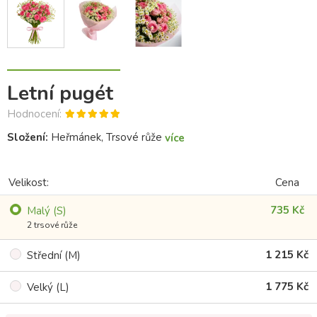
Letní pugét
Hodnocení:
Složení:
Heřmánek, Trsové růže
více
Velikost:
Cena
735 Kč
Malý (S)
2 trsové růže
1 215 Kč
Střední (M)
1 775 Kč
Velký (L)