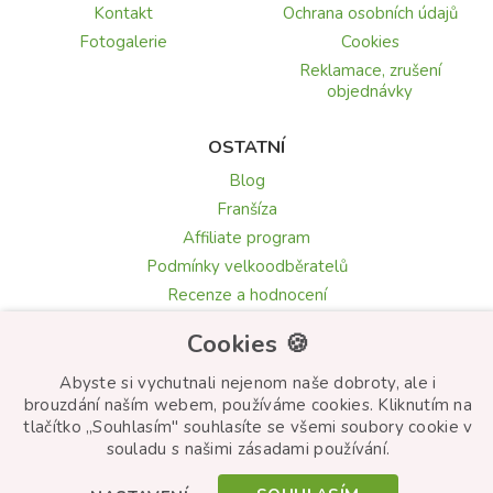
Kontakt
Ochrana osobních údajů
Fotogalerie
Cookies
Reklamace, zrušení
objednávky
OSTATNÍ
Blog
Franšíza
Affiliate program
Podmínky velkoodběratelů
Recenze a hodnocení
Texty blahopřání
Cookies 🍪
Květomluva: symbolika květin
Abyste si vychutnali nejenom naše dobroty, ale i
brouzdání naším webem, používáme cookies. Kliknutím na
tlačítko „Souhlasím" souhlasíte se všemi soubory cookie v
© Frutiko.cz 2026
souladu s našimi zásadami používání.
Created by
STARTUJEME WEBY