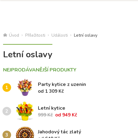
Úvod
Příležitosti
Události
Letní oslavy
Letní oslavy
NEJPRODÁVANĚJŠÍ PRODUKTY
Party kytice z uzenin
1
od 1 309 Kč
Letní kytice
2
999 Kč
od 949 Kč
Jahodový tác zlatý
3