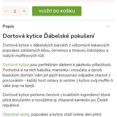
VLOŽIT DO KOŠÍKU
Popis
Dortová kytice Ďábelské pokušení
Dortová kytice v ďábelských barvách z výborných kakaových
popcakes zdobených bílou, červenou a tmavou čokoládou a
rudých muffinových růží.
Dortové kytice
jsou perfektním dárkem k jakékoliv příležitosti.
Pochutná si na nich babička, maminka i vnoučata a oproti
klasickým dortům Vám při jejich konzumaci odpadne starost s
porcováním - každý host oslavy si vezme z kytice svůj muffin či
cake pop na špejli.
Dortové kytice pečeme čerstvé z kvalitních ingrediencí těsně
před doručením a rozvážíme je chlazené kamkoliv po České
republice.
Objednat dorty
, popcakes a kytice stačí online den před