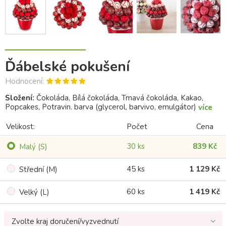
Ďábelské pokušení
Hodnocení:
Složení:
Čokoláda, Bílá čokoláda, Tmavá čokoláda, Kakao,
Popcakes, Potravin. barva (glycerol, barvivo, emulgátor)
více
Velikost:
Počet
Cena
30 ks
839 Kč
Malý (S)
45 ks
1 129 Kč
Střední (M)
60 ks
1 419 Kč
Velký (L)
Zvolte kraj doručení/vyzvednutí