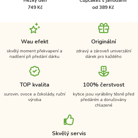
Hezký den
Cupcakes s jahodami
749 Kč
od 389 Kč
Wau efekt
Originální
skvělý moment překvapení a
zdravý a zároveň univerzální
nadšení při předání dárku
dárek pro každého
TOP kvalita
100% čerstvost
surovin, ovoce a čokolády, ruční
kytice jsou vyráběny těsně před
výroba
předáním a doručovány
chlazené
Skvělý servis