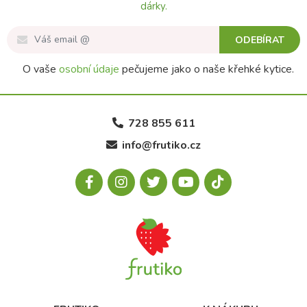
dárky.
ODEBÍRAT
O vaše
osobní údaje
pečujeme jako o naše křehké kytice.
728 855 611
info@frutiko.cz