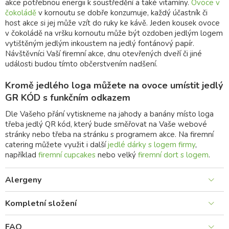
akce potřebnou energii k soustředění a také vitamíny.
Ovoce v
čokoládě
v kornoutu se dobře konzumuje, každý účastník či
host akce si jej může vzít do ruky ke kávě. Jeden kousek ovoce
v čokoládě na vršku kornoutu může být ozdoben jedlým logem
vytištěným jedlým inkoustem na jedlý fontánový papír.
Návštěvníci Vaší firemní akce, dnu otevřených dveří či jiné
události budou tímto občerstvením nadšení.
Kromě jedlého loga můžete na ovoce umístit jedlý
GR KÓD s funkčním odkazem
Dle Vašeho přání vytiskneme na jahody a banány místo loga
třeba jedlý QR kód, který bude směřovat na Vaše webové
stránky nebo třeba na stránku s programem akce. Na firemní
catering můžete využit i další
jedlé dárky s logem firmy
,
například
firemní cupcakes
nebo velký
firemní dort s logem
.
Alergeny
Kompletní složení
FAQ