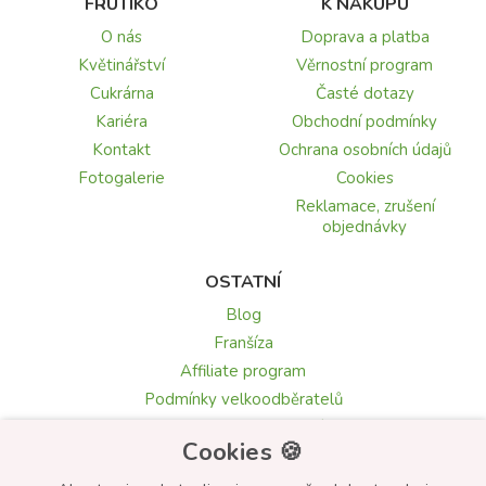
FRUTIKO
K NÁKUPU
O nás
Doprava a platba
Květinářství
Věrnostní program
Cukrárna
Časté dotazy
Kariéra
Obchodní podmínky
Kontakt
Ochrana osobních údajů
Fotogalerie
Cookies
Reklamace, zrušení
objednávky
OSTATNÍ
Blog
Franšíza
Affiliate program
Podmínky velkoodběratelů
Recenze a hodnocení
Cookies 🍪
Texty blahopřání
Květomluva: symbolika květin