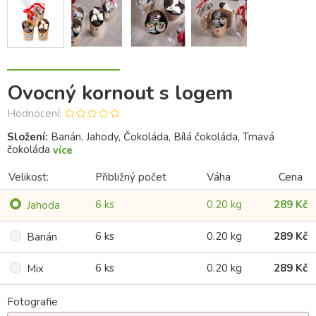
Ovocný kornout s logem
Hodnocení:
Složení:
Banán, Jahody, Čokoláda, Bílá čokoláda, Tmavá
čokoláda
více
Velikost:
Přibližný počet
Váha
Cena
6 ks
0.20 kg
289 Kč
Jahoda
6 ks
0.20 kg
289 Kč
Banán
6 ks
0.20 kg
289 Kč
Mix
Fotografie