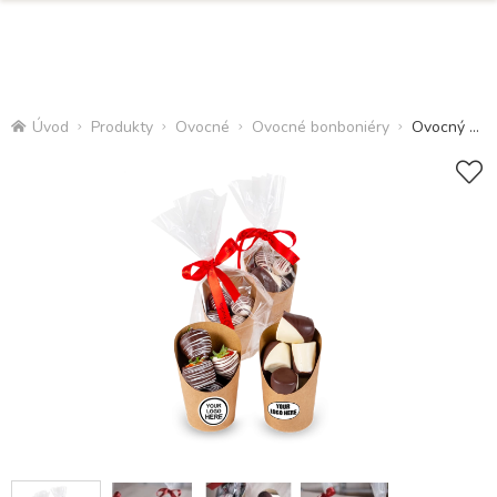
Úvod
Produkty
Ovocné
Ovocné bonboniéry
Ovocný kornout s logem