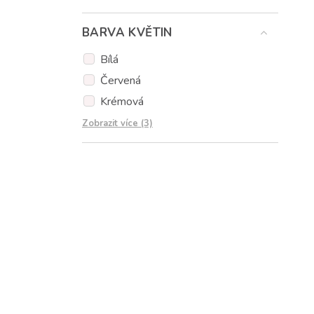
Eukalypt
BARVA KVĚTIN
Eustoma
Gypsophila
Bílá
Karafiáty
Červená
Krémová
Oranžová
Zobrazit více (3)
Růžová
Žlutá