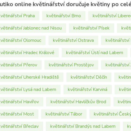
utiko online květinářství doručuje květiny po cel
květinářství Praha
květinářství Brno
květinářství Libere
květinářství Jablonec nad Nisou
květinářství Písek
květ
květinářství Olomouc
květinářství Ostrava
květinářství
květinářství Hradec Králové
květinářství Ústí nad Labem
květinářství Přerov
květinářství Prostějov
květinářství
květinářství Uherské Hradiště
květinářství Děčín
květi
květinářství Lysá nad Labem
květinářství Karviná
květin
květinářství Havířov
květinářství Havlíčkův Brod
květin
květinářství Most
květinářství Tábor
květinářství Česk
květinářství Břeclav
květinářství Brandýs nad Labem
kv