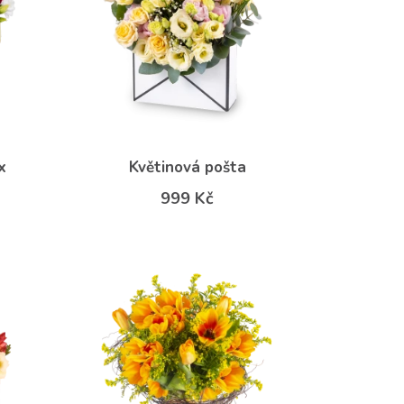
x
Květinová pošta
999 Kč