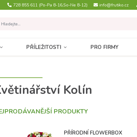
728 855 611
(Po-Pa 8-16,So-Ne 8-12)
info@frutiko.cz
PŘÍLEŽITOSTI
PRO FIRMY
větinářství Kolín
EJPRODÁVANĚJŠÍ PRODUKTY
PŘÍRODNÍ FLOWERBOX