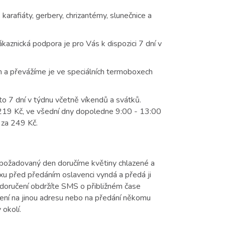
arafiáty, gerbery, chrizantémy, slunečnice a
kaznická podpora je pro Vás k dispozici 7 dní v
m a převážíme je ve speciálních termoboxech
to 7 dní v týdnu včetně víkendů a svátků.
 219 Kč, ve všední dny dopoledne 9:00 - 13:00
 za 249 Kč.
v požadovaný den doručíme květiny chlazené a
xu před předáním oslavenci vyndá a předá ji
doručení obdržíte SMS o přibližném čase
čení na jinou adresu nebo na předání někomu
 okolí.