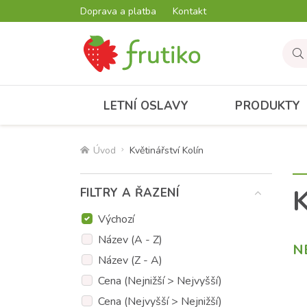
Doprava a platba
Kontakt
LETNÍ OSLAVY
PRODUKTY
Úvod
Květinářství Kolín
K
FILTRY A ŘAZENÍ
Výchozí
Název (A - Z)
N
Název (Z - A)
Cena (Nejnižší > Nejvyšší)
Cena (Nejvyšší > Nejnižší)