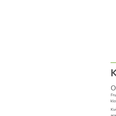
K
O
Fru
kl
Kv
ar