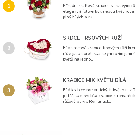
1
Přírodní kraftová krabice s trsovými
elegantní folwerbox neboli květinová k
plný bílých a ru...
SRDCE TRSOVÝCH RŮŽÍ
2
Bílá srdcová krabice trsových růží k
růže jsou oproti klasickým růžím jemněj
květů na jedno...
KRABICE MIX KVĚTŮ BÍLÁ
3
Bílá krabice romantických květin mix 
potěší luxusní bílá krabice s romantick
růžové barvy. Romantick...