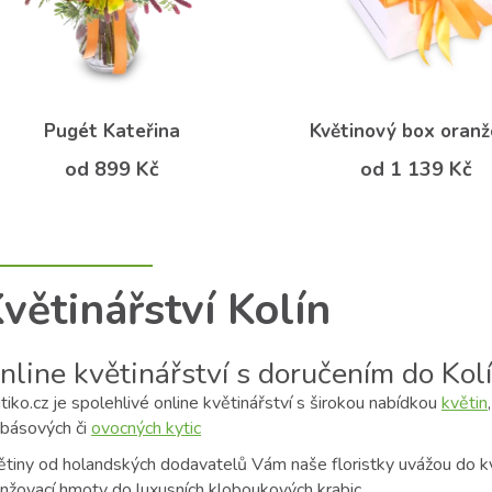
Pugét Kateřina
Květinový box oran
od 899 Kč
od 1 139 Kč
větinářství Kolín
nline květinářství s doručením do Kol
tiko.cz je spolehlivé online květinářství s širokou nabídkou
květin
obásových či
ovocných kytic
ětiny od holandských dodavatelů Vám naše floristky uvážou do kv
anžovací hmoty do luxusních kloboukových krabic.