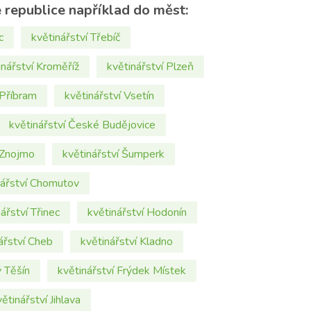
é republice například do měst:
c
květinářství Třebíč
inářství Kroměříž
květinářství Plzeň
 Příbram
květinářství Vsetín
květinářství České Budějovice
 Znojmo
květinářství Šumperk
nářství Chomutov
ářství Třinec
květinářství Hodonín
ářství Cheb
květinářství Kladno
ý Těšín
květinářství Frýdek Místek
ětinářství Jihlava