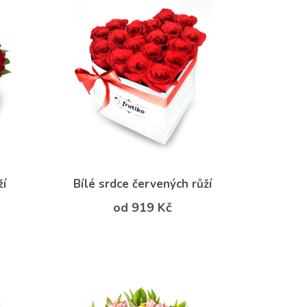
ží
Bílé srdce červených růží
od 919 Kč