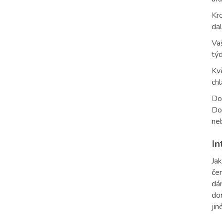
Kro
dal
Vaš
týd
Kv
chl
Do
Do
ne
In
Ja
če
dá
do
jin