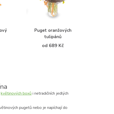
žový
Puget oranžových
tulipánů
od 689 Kč
ína
,
květinových boxů
i netradičních jedlých
ětinových pugetů nebo je napíchají do