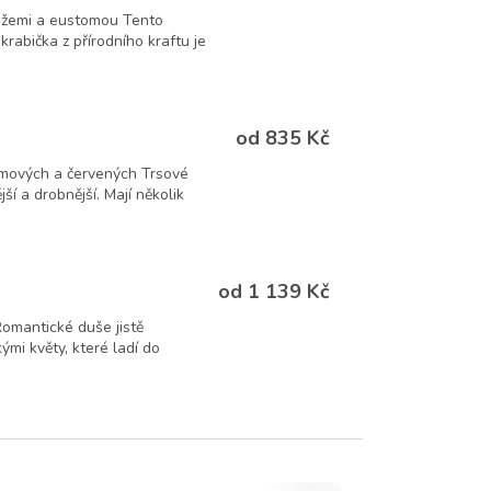
 růžemi a eustomou Tento
rabička z přírodního kraftu je
od 835 Kč
rémových a červených Trsové
ší a drobnější. Mají několik
od 1 139 Kč
Romantické duše jistě
ými květy, které ladí do