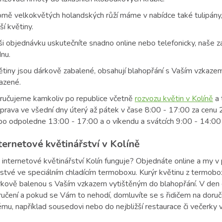
mě velkokvětých holandských růží máme v nabídce také tulipány, k
ší květiny.
i objednávku uskutečníte snadno online nebo telefonicky, naše zá
nu.
ětiny jsou dárkově zabalené, obsahují blahopřání s Vaším vzkaze
azené.
ručujeme kamkoliv po republice včetně
rozvozu květin v Kolíně
a 
prava ve všední dny úterý až pátek v čase 8:00 - 17:00 za cenu
bo odpoledne 13:00 - 17:00 a o víkendu a svátcích 9:00 - 14:00
ternetové květinářství v Kolíně
k internetové květinářství Kolín funguje? Objednáte online a my 
rstvé ve speciálním chladícím termoboxu. Kurýr květinu z termobo
rkově balenou s Vaším vzkazem vytištěným do blahopřání. V den 
ručení a pokud se Vám to nehodí, domluvíte se s řidičem na doru
ému, například sousedovi nebo do nejbližší restaurace či večerky v