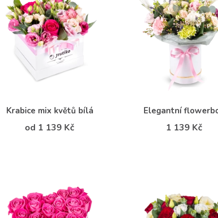
Krabice mix květů bílá
Elegantní flowerb
od 1 139 Kč
1 139 Kč