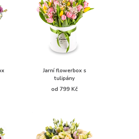
ox
Jarní flowerbox s
tulipány
od 799 Kč