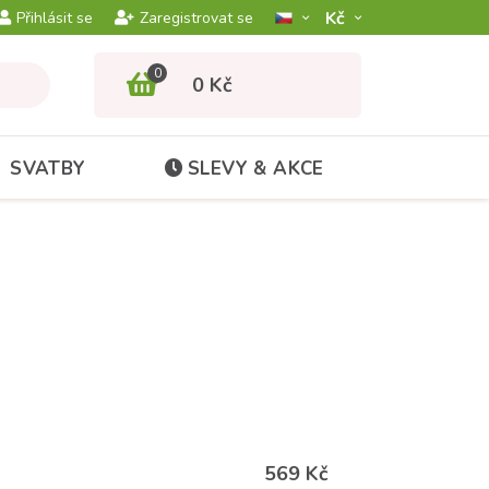
Kč­
Přihlásit se
Zaregistrovat se
0
0 Kč
SVATBY
SLEVY & AKCE
569 Kč