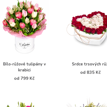
Bílo-růžové tulipány v
Srdce trsových rů
krabici
od 835 Kč
od 799 Kč