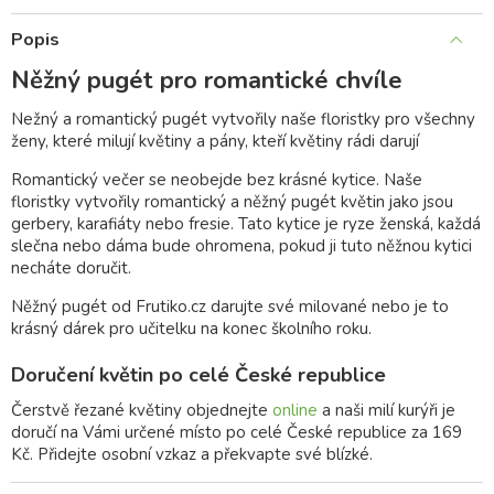
Popis
Něžný pugét pro romantické chvíle
Nežný a romantický pugét vytvořily naše floristky pro všechny
ženy, které milují květiny a pány, kteří květiny rádi darují
Romantický večer se neobejde bez krásné kytice. Naše
floristky vytvořily romantický a něžný pugét květin jako jsou
gerbery, karafiáty nebo fresie. Tato kytice je ryze ženská, každá
slečna nebo dáma bude ohromena, pokud ji tuto něžnou kytici
necháte doručit.
Něžný pugét od Frutiko.cz darujte své milované nebo je to
krásný dárek pro učitelku na konec školního roku.
Doručení květin po celé České republice
Čerstvě řezané květiny objednejte
online
a naši milí kurýři je
doručí na Vámi určené místo po celé České republice za 169
Kč. Přidejte osobní vzkaz a překvapte své blízké.