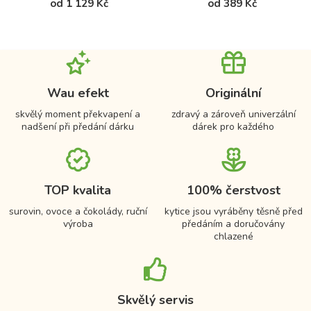
od 1 129 Kč
od 389 Kč
Wau efekt
Originální
skvělý moment překvapení a
zdravý a zároveň univerzální
nadšení při předání dárku
dárek pro každého
TOP kvalita
100% čerstvost
surovin, ovoce a čokolády, ruční
kytice jsou vyráběny těsně před
výroba
předáním a doručovány
chlazené
Skvělý servis