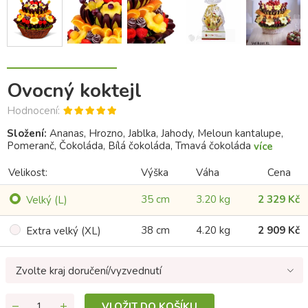
Ovocný koktejl
Hodnocení:
Složení:
Ananas, Hrozno, Jablka, Jahody, Meloun kantalupe,
Pomeranč, Čokoláda, Bílá čokoláda, Tmavá čokoláda
více
Velikost:
Výška
Váha
Cena
35 cm
3.20 kg
2 329 Kč
Velký (L)
38 cm
4.20 kg
2 909 Kč
Extra velký (XL)
Zvolte kraj doručení/vyzvednutí
VLOŽIT DO KOŠÍKU