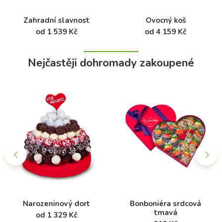
Zahradní slavnost
Ovocný koš
od 1 539 Kč
od 4 159 Kč
Nejčastěji dohromady zakoupené
Narozeninový dort
Bonboniéra srdcová
tmavá
od 1 329 Kč