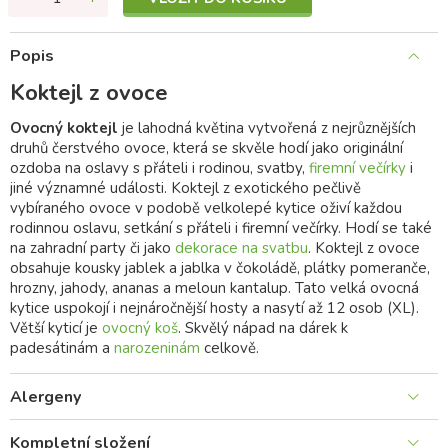
Popis
Koktejl z ovoce
Ovocný koktejl
je lahodná květina vytvořená z nejrůznějších
druhů čerstvého ovoce, která se skvěle hodí jako originální
ozdoba na oslavy s přáteli i rodinou, svatby,
firemní večírky
i
jiné významné události. Koktejl z exotického pečlivě
vybíraného ovoce v podobě velkolepé kytice oživí každou
rodinnou oslavu, setkání s přáteli i firemní večírky. Hodí se také
na zahradní party či jako
dekorace na svatbu
. Koktejl z ovoce
obsahuje kousky jablek a jablka v čokoládě, plátky pomeranče,
hrozny, jahody, ananas a meloun kantalup. Tato velká ovocná
kytice uspokojí i nejnáročnější hosty a nasytí až 12 osob (XL).
Větší kyticí je
ovocný koš
. Skvělý nápad na dárek k
padesátinám a
narozeninám
celkově.
Alergeny
Kompletní složení