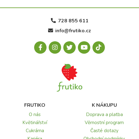
728 855 611
info@frutiko.cz
FRUTIKO
K NÁKUPU
O nás
Doprava a platba
Květinářství
Věrnostní program
Cukrárna
Časté dotazy
Kariéra
Obchodní podmínky