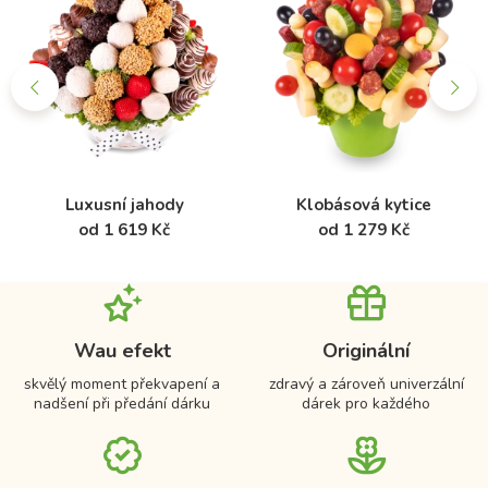
Luxusní jahody
Klobásová kytice
od 1 619 Kč
od 1 279 Kč
Wau efekt
Originální
skvělý moment překvapení a
zdravý a zároveň univerzální
nadšení při předání dárku
dárek pro každého