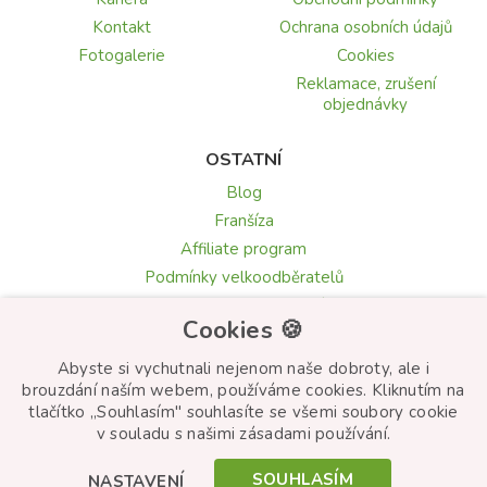
Kontakt
Ochrana osobních údajů
Fotogalerie
Cookies
Reklamace, zrušení
objednávky
OSTATNÍ
Blog
Franšíza
Affiliate program
Podmínky velkoodběratelů
Recenze a hodnocení
Cookies 🍪
Texty blahopřání
Květomluva: symbolika květin
Abyste si vychutnali nejenom naše dobroty, ale i
brouzdání naším webem, používáme cookies. Kliknutím na
tlačítko „Souhlasím" souhlasíte se všemi soubory cookie
v souladu s našimi zásadami používání.
© Frutiko.cz 2026
SOUHLASÍM
NASTAVENÍ