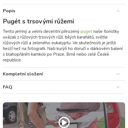
Popis
Pugét s trsovými růžemi
Tento jemný a velmi decentní přirozený
puget
naše floristky
uvázali z růžových trsových růží, bílých karafiátů, světle
růžových růží a zeleného eukalyptu. Ve skutečnosti je ještě
hezčí než na fotografii. Naši kurýři ho doručí v dárkovém balení
s blahopřáním kamkoli po Praze, Brně nebo celé České
republice.
Kompletní složení
FAQ