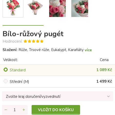
Bílo-růžový pugét
Hodnocení:
Složení:
Růže, Trsové růže, Eukalypt, Karafiáty
více
Velikost:
Cena
1 089 Kč
Standard
1 499 Kč
Střední (M)
Zvolte kraj doručení/vyzvednutí
VLOŽIT DO KOŠÍKU