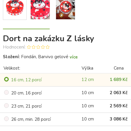
Dort na zakázku Z lásky
Hodnocení:
Složení:
Fondán, Barvivo gelové
více
Velikost:
Výška
Cena
12 cm
1 689 Kč
16 cm, 12 porcí
10 cm
2 063 Kč
20 cm, 16 porcí
10 cm
2 569 Kč
23 cm, 21 porcí
10 cm
3 086 Kč
26 cm, min. 28 porcí