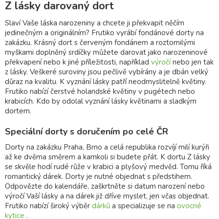
Z lásky darovaný dort
Slaví Vaše láska narozeniny a chcete ji překvapit něčím
jedinečným a originálním? Frutiko vyrábí fondánové dorty na
zakázku. Krásný dort s červeným fondánem a roztomilými
myškami doplněný srdíčky můžete darovat jako narozeninové
překvapení nebo k jiné příležitosti, například
výročí
nebo jen tak
z lásky. Veškeré suroviny jsou pečlivě vybírány a je dbán velký
důraz na kvalitu. K vyznání lásky patří neodmyslitelně květiny.
Frutiko nabízí čerstvé holandské květiny v pugétech nebo
krabicích. Kdo by odolal vyznání lásky květinami a sladkým
dortem.
Speciální dorty s doručením po celé ČR
Dorty na zakázku Praha, Brno a celá republika rozvíjí milí kurýři
až ke dvěma směrem a kamkoli si budete přát. K dortu Z lásky
se skvěle hodí rudé růže v krabici a plyšový medvěd. Tomu říká
romantický dárek. Dorty je nutné objednat s předstihem.
Odpovězte do kalendáře, zaškrtněte si datum narození nebo
výročí Vaší lásky a na dárek již dříve myslet, jen včas objednat.
Frutiko nabízí široký výběr
dárků
a specializuje se na
ovocné
kytice
.