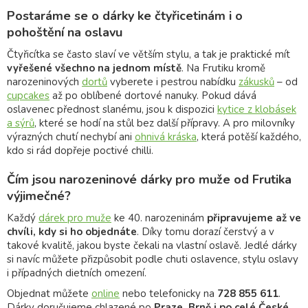
Postaráme se o dárky ke čtyřicetinám i o
pohoštění na oslavu
Čtyřicítka se často slaví ve větším stylu, a tak je praktické mít
vyřešené všechno na jednom místě
. Na Frutiku kromě
narozeninových
dortů
vyberete i pestrou nabídku
zákusků
– od
cupcakes
až po oblíbené dortové nanuky. Pokud dává
oslavenec přednost slanému, jsou k dispozici
kytice z klobásek
a sýrů
, které se hodí na stůl bez další přípravy. A pro milovníky
výrazných chutí nechybí ani
ohnivá kráska
, která potěší každého,
kdo si rád dopřeje poctivé chilli.
Čím jsou narozeninové dárky pro muže od Frutika
výjimečné?
Každý
dárek pro muže
ke 40. narozeninám
připravujeme až ve
chvíli, kdy si ho objednáte
. Díky tomu dorazí čerstvý a v
takové kvalitě, jakou byste čekali na vlastní oslavě. Jedlé dárky
si navíc můžete přizpůsobit podle chuti oslavence, stylu oslavy
i případných dietních omezení.
Objednat můžete
online
nebo telefonicky na
728 855 611
.
Dárky doručujeme chlazené po
Praze, Brně i po celé České