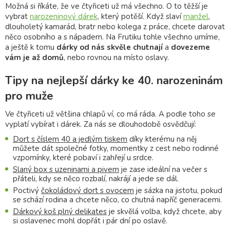
Možná si říkáte, že ve čtyřiceti už má všechno. O to těžší je
vybrat
narozeninový dárek
, který potěší. Když slaví
manžel
,
dlouholetý kamarád, bratr nebo kolega z práce, chcete darovat
něco osobního a s nápadem. Na Frutiku tohle všechno umíme,
a ještě k tomu
dárky od nás skvěle chutnají
a
dovezeme
vám je až domů
, nebo rovnou na místo oslavy.
Tipy na nejlepší dárky ke 40. narozeninám
pro muže
Ve čtyřiceti už většina chlapů ví, co má ráda. A podle toho se
vyplatí vybírat i dárek. Za nás se dlouhodobě osvědčují:
Dort s číslem 40 a jedlým tiskem
díky kterému na něj
můžete dát společné fotky, momentky z cest nebo rodinné
vzpomínky, které pobaví i zahřejí u srdce.
Slaný box s uzeninami a pivem
je zase ideální na večer s
přáteli, kdy se něco rozbalí, nakrájí a jede se dál.
Poctivý
čokoládový dort s ovocem
je sázka na jistotu, pokud
se schází rodina a chcete něco, co chutná napříč generacemi.
Dárkový koš plný delikates
je skvělá volba, když chcete, aby
si oslavenec mohl dopřát i pár dní po oslavě.