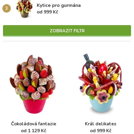
Kytice pro gurmána
3
od 999 Kč
ZOBRAZIT FILTR
Čokoládová fantazie
Král delikates
od 1 129 Kč
od 999 Kč