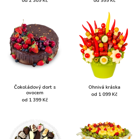
od 2 309 Kč
od 999 Kč
Čokoládový dort s
Ohnivá kráska
ovocem
od 1 099 Kč
od 1 399 Kč