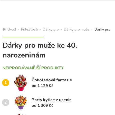
Úvod
Příležitosti
Dárky pro
Dárky pro muže
Dárky pro muže ke 40
Dárky pro muže ke 40.
narozeninám
NEJPRODÁVANĚJŠÍ PRODUKTY
Čokoládová fantazie
1
od 1 129 Kč
Party kytice z uzenin
2
od 1 309 Kč