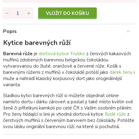
VLOŽIT DO KOŠÍKU
Popis
Kytice barevných růží
Barevná růže
je
dortová kytice Frutiko
z čersvých kakaových
muffinů zdobených barevnou belgickou čokoládou
vytvarovanou do žluté, oranžové a červené růže. Košík s
barevnými růžemi z muffinů v čokoládě potěší jako
dárek ženy
i
muže a nahradí klasický korpusový dort jako oroginálnější
varianta.
Sladkou kytici barevných růží si můžete objednat online
namísto dortu i dárku zároveň a poslat ji také místo květin své
ženě či přítelkyni kamkoli po celé ČR s Vaším osobním přáním.
Pro ženy hlídající si linii je vhodná dortová kytice
Rudé růže
z
čerstvých muffinů s červeným barvivem bez čokolády. Potěšte
svou lásku originální barevnou růží, na které si pochutná.