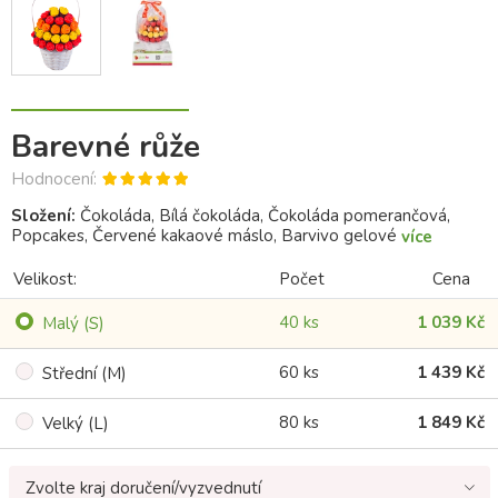
Barevné růže
Hodnocení:
Složení:
Čokoláda, Bílá čokoláda, Čokoláda pomerančová,
Popcakes, Červené kakaové máslo, Barvivo gelové
více
Velikost:
Počet
Cena
40 ks
1 039 Kč
Malý (S)
60 ks
1 439 Kč
Střední (M)
80 ks
1 849 Kč
Velký (L)
Zvolte kraj doručení/vyzvednutí