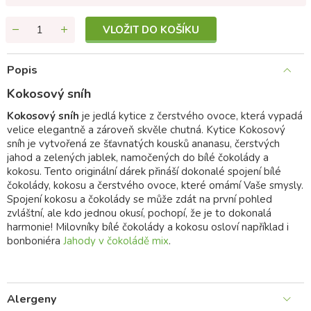
VLOŽIT DO KOŠÍKU
Popis
Kokosový sníh
Kokosový sníh
je jedlá kytice z čerstvého ovoce, která vypadá
velice elegantně a zároveň skvěle chutná. Kytice Kokosový
sníh je vytvořená ze šťavnatých kousků ananasu, čerstvých
jahod a zelených jablek, namočených do bílé čokolády a
kokosu. Tento originální dárek přináší dokonalé spojení bílé
čokolády, kokosu a čerstvého ovoce, které omámí Vaše smysly.
Spojení kokosu a čokolády se může zdát na první pohled
zvláštní, ale kdo jednou okusí, pochopí, že je to dokonalá
harmonie! Milovníky bílé čokolády a kokosu osloví například i
bonboniéra
Jahody v čokoládě mix
.
Alergeny