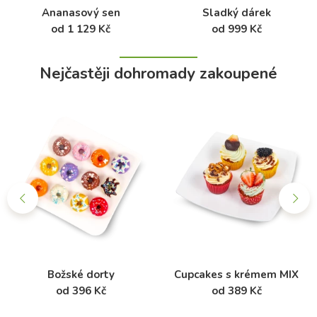
Ananasový sen
Sladký dárek
od 1 129 Kč
od 999 Kč
Nejčastěji dohromady zakoupené
Božské dorty
Cupcakes s krémem MIX
od 396 Kč
od 389 Kč