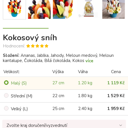
Kokosový sníh
Hodnocení:
Složení:
Ananas, Jablka, Jahody, Meloun medový, Meloun
kantalupe, Čokoláda, Bílá čokoláda, Kokos
více
Velikost:
Výška
Váha
Cena
27 cm
1.20 kg
1 119 Kč
Malý (S)
22 cm
1.80 kg
1 529 Kč
Střední (M)
25 cm
2.40 kg
1 959 Kč
Velký (L)
Zvolte kraj doručení/vyzvednutí