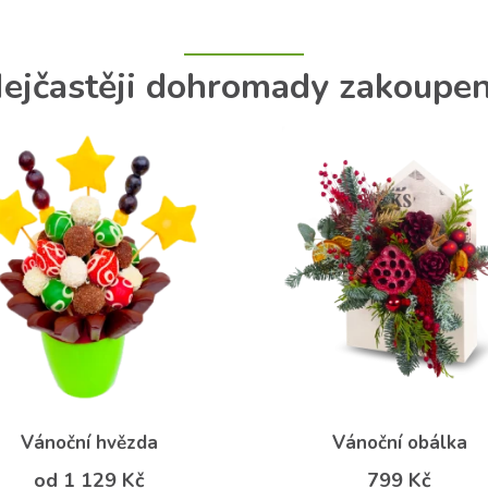
ejčastěji dohromady zakoupe
Vánoční hvězda
Vánoční obálka
od 1 129 Kč
799 Kč