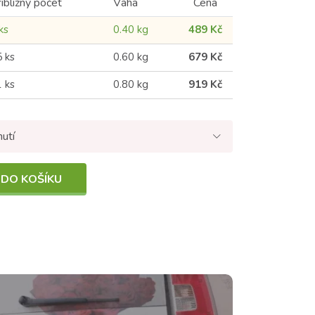
ibližný počet
Váha
Cena
ks
0.40 kg
489 Kč
 ks
0.60 kg
679 Kč
 ks
0.80 kg
919 Kč
nutí
 DO KOŠÍKU