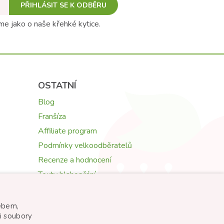
PŘIHLÁSIT SE K ODBĚRU
e jako o naše křehké kytice.
OSTATNÍ
Blog
Franšíza
Affiliate program
Podmínky velkoodběratelů
Recenze a hodnocení
Texty blahopřání
Květomluva: symbolika květin
webem,
i soubory