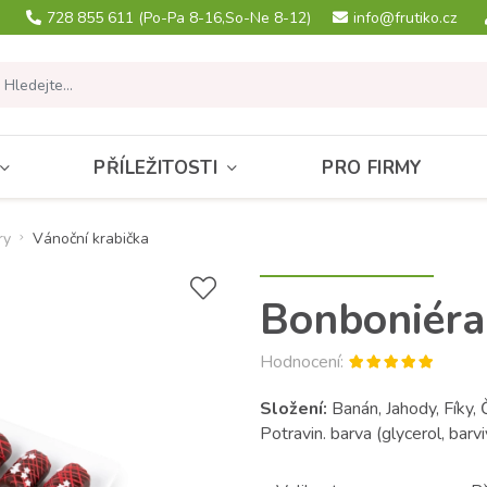
728 855 611
(Po-Pa 8-16,So-Ne 8-12)
info@frutiko.cz
PŘÍLEŽITOSTI
PRO FIRMY
ry
Vánoční krabička
Bonboniéra
Hodnocení:
Složení:
Banán, Jahody, Fíky,
Potravin. barva (glycerol, bar