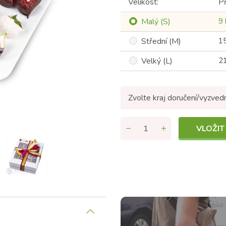
Velikost:
Př
Malý (S)
9 
Střední (M)
15
Velký (L)
21
Zvolte kraj doručení/vyzved
VLOŽIT