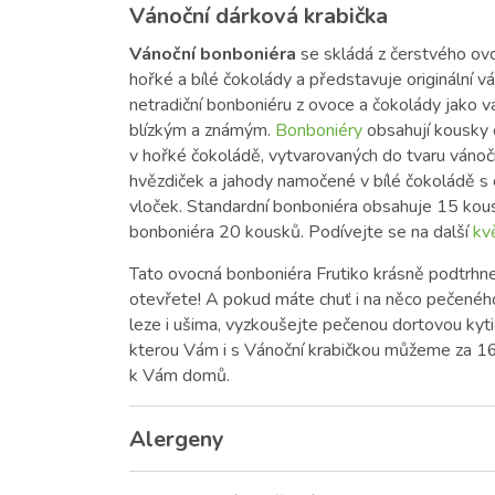
Vánoční dárková krabička
Vánoční bonboniéra
se skládá z čerstvého ov
hořké a bílé čokolády a představuje originální v
netradiční bonboniéru z ovoce a čokolády jako 
blízkým a známým.
Bonboniéry
obsahují kousky
v hořké čokoládě, vytvarovaných do tvaru vánoč
hvězdiček a jahody namočené v bílé čokoládě s
vloček. Standardní bonboniéra obsahuje 15 kou
bonboniéra 20 kousků. Podívejte se na další
kv
Tato ovocná bonboniéra Frutiko krásně podtrhne
otevřete! A pokud máte chuť i na něco pečeného,
leze i ušima, vyzkoušejte pečenou dortovou kyti
kterou Vám i s Vánoční krabičkou můžeme za 16
k Vám domů.
Alergeny