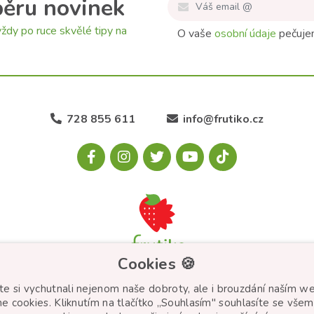
běru novinek
ždy po ruce skvělé tipy na
O vaše
osobní údaje
pečujem
728 855 611
info@frutiko.cz
Cookies 🍪
e si vychutnali nejenom naše dobroty, ale i brouzdání naším 
e cookies. Kliknutím na tlačítko „Souhlasím" souhlasíte se všem