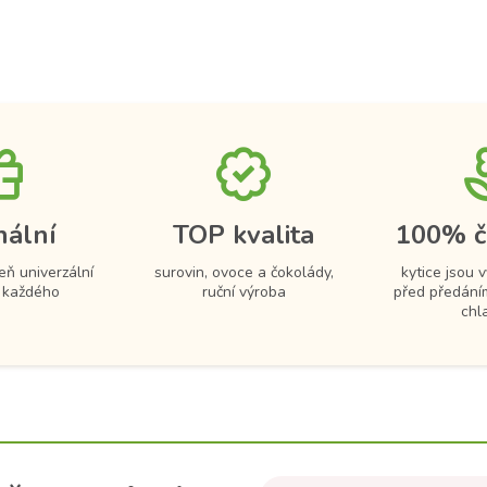
nální
TOP kvalita
100% č
eň univerzální
surovin, ovoce a čokolády,
kytice jsou 
 každého
ruční výroba
před předání
chl