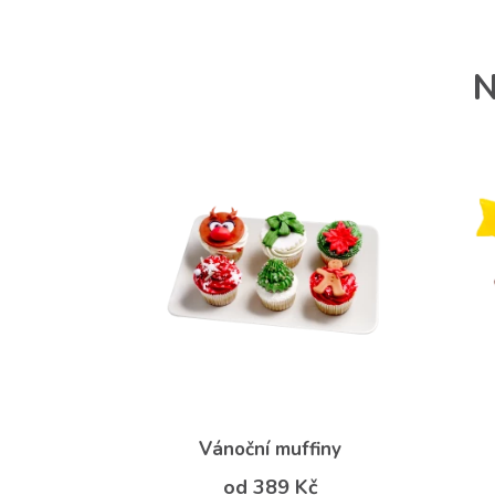
N
Vánoční muffiny
od 389 Kč