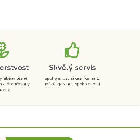
erstvost
Skvělý servis
vyráběny těsně
spokojenost zákazníka na 1.
m a doručovány
místě, garance spokojenosti
azené