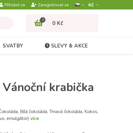
Kč­
Přihlásit se
Zaregistrovat se
0
0 Kč
SVATBY
SLEVY & AKCE
 Vánoční krabička
 Čokoláda, Bílá čokoláda, Tmavá čokoláda, Kokos,
vivo, emulgátor)
více