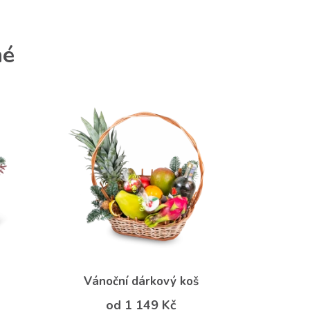
né
Vánoční dárkový koš
od 1 149 Kč