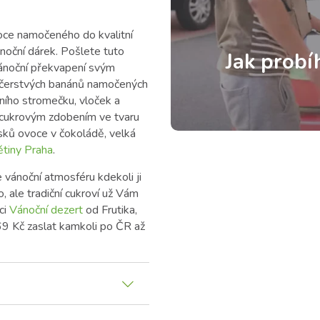
oce namočeného do kvalitní
ánoční dárek. Pošlete tuto
Jak probí
vánoční překvapení svým
 čerstvých banánů namočených
ního stromečku, vloček a
 cukrovým zdobením ve tvaru
sků ovoce v čokoládě, velká
ětiny Praha
.
 vánoční atmosféru kdekoli ji
 ale tradiční cukroví už Vám
ci
Vánoční dezert
od Frutika,
9 Kč zaslat kamkoli po ČR až