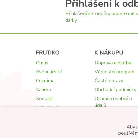
Přihlášení k od
Přihlášením k odběru budete mít v
dárky.
FRUTIKO
K NÁKUPU
O nás
Doprava a platba
Květinářství
Věrnostní program
Cukrárna
Časté dotazy
Kariéra
Obchodní podmínky
Kontakt
Ochrana osobních
údajů
Fotogalerie
Cookies
Reklamace, zrušení
Abyst
objednávky
používám