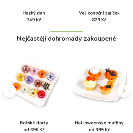
Hezký den
Velikonoční zajíček
749 Kč
829 Kč
Nejčastěji dohromady zakoupené
Božské dorty
Halloweenské muffiny
od 396 Kč
od 389 Kč