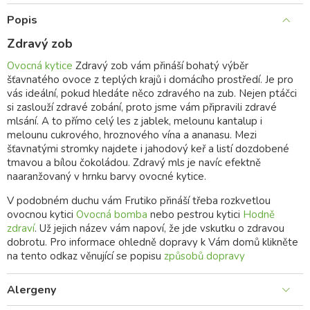
Popis
Zdravý zob
Ovocná kytice
Zdravý zob vám přináší bohatý výběr
šťavnatého ovoce z teplých krajů i domácího prostředí. Je pro
vás ideální, pokud hledáte něco zdravého na zub. Nejen ptáčci
si zaslouží zdravé zobání, proto jsme vám připravili zdravé
mlsání. A to přímo celý les z jablek, melounu kantalup i
melounu cukrového, hroznového vína a ananasu. Mezi
šťavnatými stromky najdete i jahodový keř a listí dozdobené
tmavou a bílou čokoládou. Zdravý mls je navíc efektně
naaranžovaný v hrnku barvy ovocné kytice.
V podobném duchu vám Frutiko přináší třeba rozkvetlou
ovocnou kytici
Ovocná bomba
nebo pestrou kytici
Hodně
zdraví
. Už jejich název vám napoví, že jde vskutku o zdravou
dobrotu. Pro informace ohledně dopravy k Vám domů klikněte
na tento odkaz věnující se popisu
způsobů dopravy
Alergeny