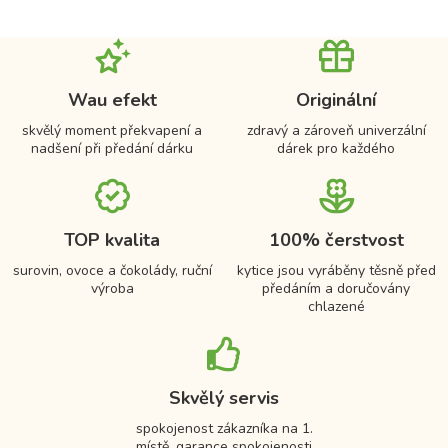
Wau efekt
Originální
skvělý moment překvapení a
zdravý a zároveň univerzální
nadšení při předání dárku
dárek pro každého
TOP kvalita
100% čerstvost
surovin, ovoce a čokolády, ruční
kytice jsou vyráběny těsně před
výroba
předáním a doručovány
chlazené
Skvělý servis
spokojenost zákazníka na 1.
místě, garance spokojenosti