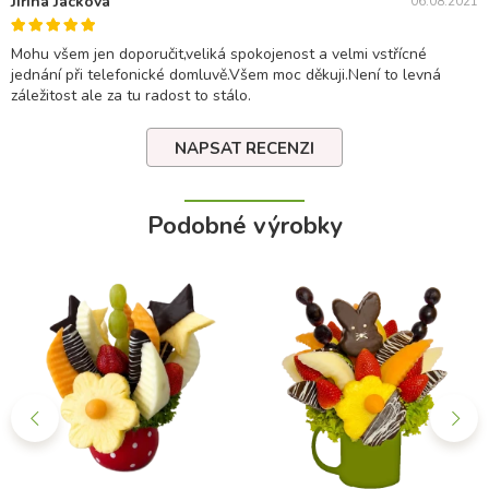
Jiřina Jacková
06.08.2021
Mohu všem jen doporučit,veliká spokojenost a velmi vstřícné
jednání při telefonické domluvě.Všem moc děkuji.Není to levná
záležitost ale za tu radost to stálo.
NAPSAT RECENZI
Podobné výrobky