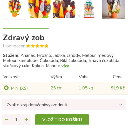
Zdravý zob
Hodnocení:
Složení:
Ananas, Hrozno, Jablka, Jahody, Meloun medový,
Meloun kantalupe, Čokoláda, Bílá čokoláda, Tmavá čokoláda,
skořicový cukr, Kokos, Mandle
více
Velikost:
Výška
Váha
Cena
25 cm
1.05 kg
919 Kč
Mini (XS)
Zvolte kraj doručení/vyzvednutí
VLOŽIT DO KOŠÍKU