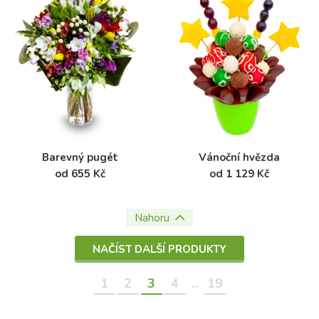
Barevný pugét
Vánoční hvězda
od 655 Kč
od 1 129 Kč
Nahoru
NAČÍST DALŠÍ PRODUKTY
..
1
2
3
4
19