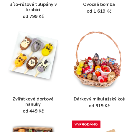
Bílo-růžové tulipány v
Ovocná bomba
krabici
od 1 619 Kč
od 799 Kč
Zvířátkové dortové
Dárkový mikulášský koš
nanuky
od 919 Kč
od 449 Kč
VYPRODÁNO