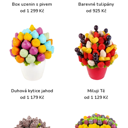
Box uzenin s pivem
Barevné tulipány
od 1 299 Kč
od 925 Kč
Duhová kytice jahod
Miluji Tě
od 1 179 Kč
od 1 129 Kč