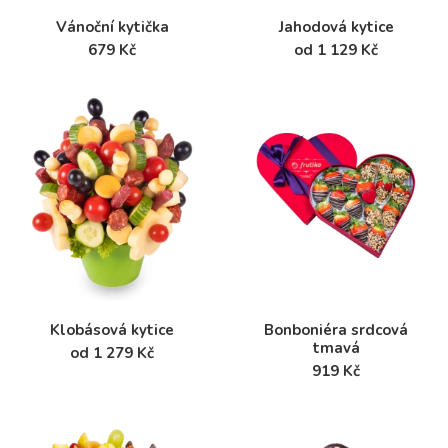
Vánoční kytička
Jahodová kytice
679 Kč
od 1 129 Kč
Klobásová kytice
Bonboniéra srdcová
tmavá
od 1 279 Kč
919 Kč