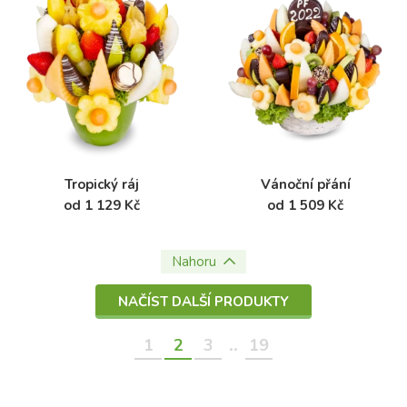
Tropický ráj
Vánoční přání
od 1 129 Kč
od 1 509 Kč
Nahoru
NAČÍST DALŠÍ PRODUKTY
..
1
2
3
19