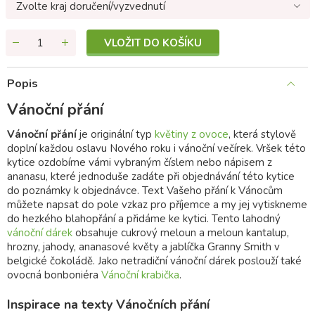
Zvolte kraj doručení/vyzvednutí
VLOŽIT DO KOŠÍKU
Popis
Vánoční přání
Vánoční přání
je originální typ
květiny z ovoce
, která stylově
doplní každou oslavu Nového roku i vánoční večírek. Vršek této
kytice ozdobíme vámi vybraným číslem nebo nápisem z
ananasu, které jednoduše zadáte při objednávání této kytice
do poznámky k objednávce. Text Vašeho přání k Vánocům
můžete napsat do pole vzkaz pro příjemce a my jej vytiskneme
do hezkého blahopřání a přidáme ke kytici. Tento lahodný
vánoční dárek
obsahuje cukrový meloun a meloun kantalup,
hrozny, jahody, ananasové květy a jablíčka Granny Smith v
belgické čokoládě. Jako netradiční vánoční dárek poslouží také
ovocná bonboniéra
Vánoční krabička
.
Inspirace na texty Vánočních přání