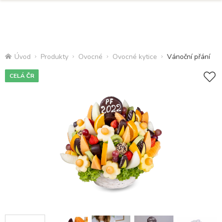
Úvod
Produkty
Ovocné
Ovocné kytice
Vánoční přání
CELÁ ČR