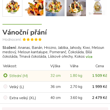
Vánoční přání
Hodnocení:
Složení:
Ananas, Banán, Hrozno, Jablka, Jahody, Kiwi, Meloun
medový, Meloun kantalupe, Pomeranč, Čokoláda, Bílá
čokoláda, Tmavá čokoláda, Lískové ořechy, Kokos
více
Velikost:
Výška
Váha
Cena
32 cm
1.80 kg
1 509 Kč
Střední (M)
36 cm
2.70 kg
1 999 Kč
Velký (L)
40 cm
3.60 kg
2 479 Kč
Extra velký (XL)