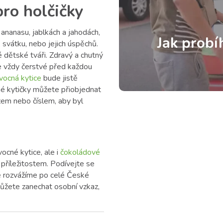
pro holčičky
 ananasu, jablkách a jahodách,
Jak probí
 svátku, nebo jejich úspěchů.
é dětské tváři. Zdravý a chutný
je vždy čerstvé před každou
vocná kytice
bude jistě
é kytičky můžete přiobjednat
em nebo číslem, aby byl
ocné kytice, ale i
čokoládové
příležitostem. Podívejte se
ce rozvážíme po celé České
ůžete zanechat osobní vzkaz,