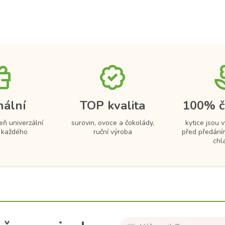
nální
TOP kvalita
100% č
eň univerzální
surovin, ovoce a čokolády,
kytice jsou 
 každého
ruční výroba
před předání
chl