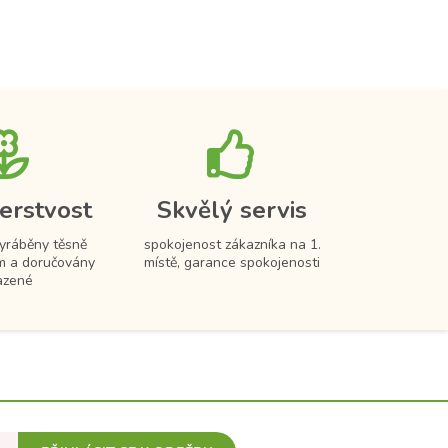
erstvost
Skvělý servis
vyráběny těsně
spokojenost zákazníka na 1.
m a doručovány
místě, garance spokojenosti
azené