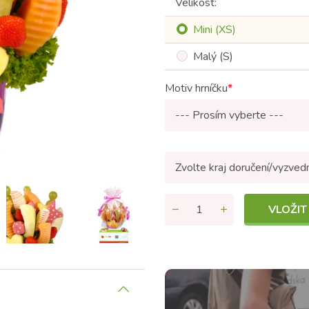
Velikost:
Mini (XS)
Malý (S)
Motiv hrníčku
--- Prosím vyberte ---
Zvolte kraj doručení/vyzved
VLOŽIT