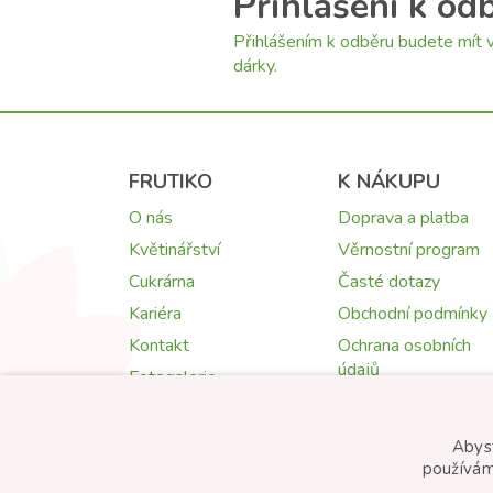
Přihlášení k od
Přihlášením k odběru budete mít v
dárky.
FRUTIKO
K NÁKUPU
O nás
Doprava a platba
Květinářství
Věrnostní program
Cukrárna
Časté dotazy
Kariéra
Obchodní podmínky
Kontakt
Ochrana osobních
údajů
Fotogalerie
Cookies
Reklamace, zrušení
Abyst
objednávky
používám