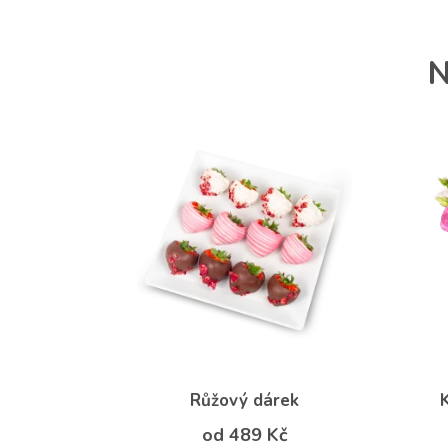
N
Růžový dárek
od 489 Kč