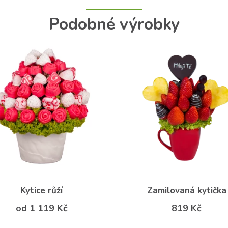
Podobné výrobky
Kytice růží
Zamilovaná kytička
od 1 119 Kč
819 Kč