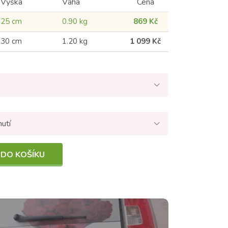
Výška
Váha
Cena
25 cm
0.90 kg
869 Kč
30 cm
1.20 kg
1 099 Kč
nutí
 DO KOŠÍKU