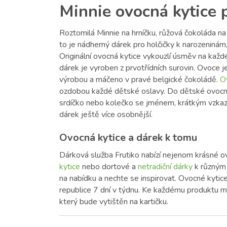
Minnie ovocná kytice 
Roztomilá Minnie na hrníčku, růžová čokoláda na
to je nádherný dárek pro holčičky k narozeninám,
Originální ovocná kytice vykouzlí úsměv na každ
dárek je vyroben z prvotřídních surovin. Ovoce 
výrobou a máčeno v pravé belgické čokoládě.
O
ozdobou každé dětské oslavy. Do dětské ovocn
srdíčko nebo kolečko se jménem, krátkým vzkaz
dárek ještě více osobnější.
Ovocná kytice a dárek k tomu
Dárková služba Frutiko nabízí nejenom krásné ov
kytice
nebo dortové a
netradiční dárky
k různým 
na nabídku a nechte se inspirovat. Ovocné kyti
republice 7 dní v týdnu. Ke každému produktu m
který bude vytištěn na kartičku.