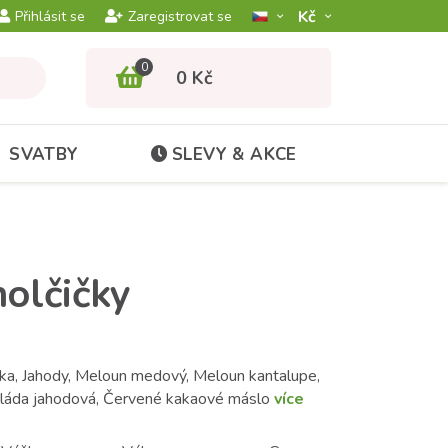
Kč­
Přihlásit se
Zaregistrovat se
0
0 Kč
SVATBY
SLEVY & AKCE
holčičky
ka, Jahody, Meloun medový, Meloun kantalupe,
oláda jahodová, Červené kakaové máslo
více