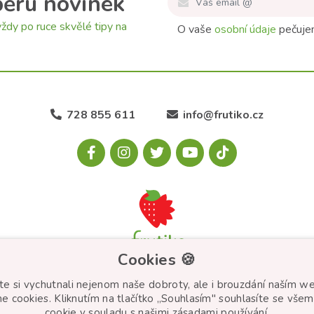
běru novinek
ždy po ruce skvělé tipy na
O vaše
osobní údaje
pečujem
728 855 611
info@frutiko.cz
Cookies 🍪
e si vychutnali nejenom naše dobroty, ale i brouzdání naším 
e cookies. Kliknutím na tlačítko „Souhlasím" souhlasíte se všem
cookie v souladu s našimi zásadami používání.