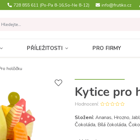
728 855 611
(Po-Pa 8-16,So-Ne 8-12)
info@frutiko.cz
PŘÍLEŽITOSTI
PRO FIRMY
Pro holčičku
Kytice pro 
Hodnocení:
Složení:
Ananas, Hrozno, Jabl
Čokoláda, Bílá čokoláda, Čok