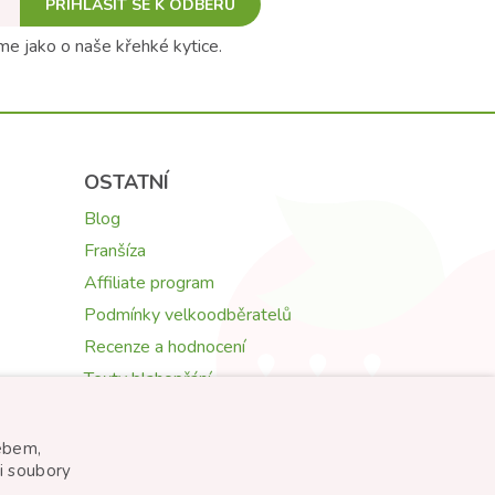
PŘIHLÁSIT SE K ODBĚRU
e jako o naše křehké kytice.
OSTATNÍ
Blog
Franšíza
Affiliate program
Podmínky velkoodběratelů
Recenze a hodnocení
Texty blahopřání
Květomluva: symbolika květin
webem,
i soubory