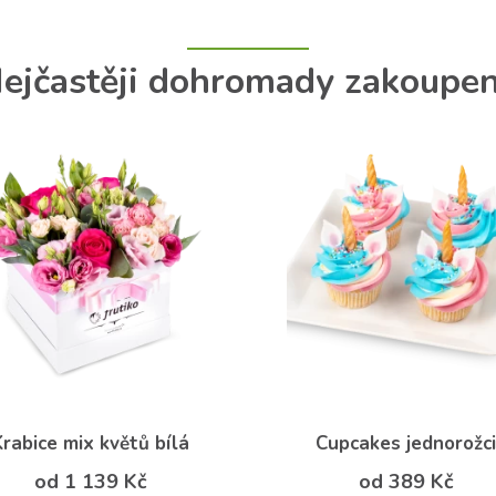
ejčastěji dohromady zakoupe
Krabice mix květů bílá
Cupcakes jednorožci
od 1 139 Kč
od 389 Kč