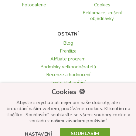
Fotogalerie
Cookies
Reklamace, zrušení
objednávky
OSTATNÍ
Blog
Franšíza
Affiliate program
Podmínky velkoodběratelů
Recenze a hodnocení
Texty blahopřání
Cookies 🍪
Květomluva: symbolika květin
Abyste si vychutnali nejenom naše dobroty, ale i
brouzdání naším webem, používáme cookies. Kliknutím na
tlačítko „Souhlasím" souhlasíte se všemi soubory cookie v
© Frutiko.cz 2026
souladu s našimi zásadami používání.
Created by
STARTUJEME WEBY
SOUHLASÍM
NASTAVENÍ