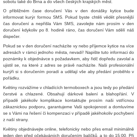
sobotu také do Brna a do všech českých krajských měst.
O přibližném čase doručení Vás v den donášky kytice bude
informovat kurýr formou SMS. Pokud byste chtěli vědět přesnější
čas doručení a nepřišla Vám SMS, zavolejte nám prosím v den
doručení kdykoliv po 8. hodině ráno, čas doručení Vám sdělí náš
dispečer.
Pokud se v den doručení nacházíte vy nebo příjemce kytice na více
adresách v rámci jednoho města, nevadí! Napište tuto informaci do
poznámky k objednávce s požadavkem, aby řidč dopředu zavolal a
ujistil se, na které z adres se právě nacházíte. Naši profesionální
kurýři si s doručením poradí a udělají vše aby předání proběhlo v
pořádku.
Květiny rozvážíme v chladících termoboxech a jsou tedy po předání
čerstvé a chlazené. Obsahují dárkové balení a blahopřání. V
případě jakékoliv komplikace kontaktujte prosím naši vstřícnou
zákaznickou podporu, garantujeme Vaši spokojenost a domluvíme
se s Vámi na řešení či kompenzaci v případě jakéhokoliv pochybení
z naší strany.
Květiny objednávejte online, telefonicky nebo přes email minimálně
jeden den před očekáváných doručením balíčků, a to do 15:00. Při