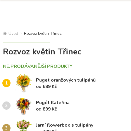
Úvod
Rozvoz květin Třinec
Rozvoz květin Třinec
NEJPRODÁVANĚJŠÍ PRODUKTY
Puget oranžových tulipánů
1
od 689 Kč
Pugét Kateřina
2
od 899 Kč
Jarní flowerbox s tulipány
3