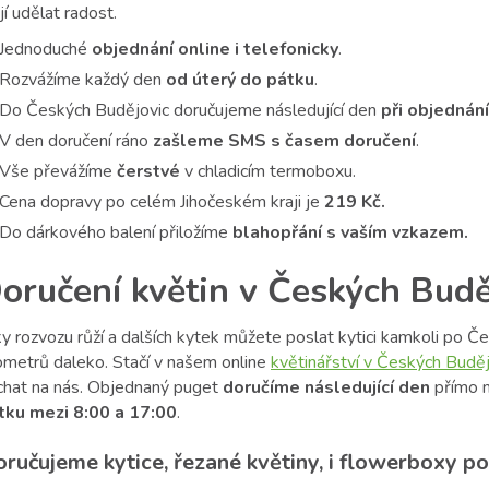
í udělat radost.
Jednoduché
objednání online i telefonicky
.
Rozvážíme každý den
od úterý do pátku
.
Do Českých Budějovic doručujeme následující den
při objednán
V den doručení ráno
zašleme SMS s časem doručení
.
Vše převážíme
čerstvé
v chladicím termoboxu.
Cena dopravy po celém Jihočeském kraji je
219 Kč.
Do dárkového balení přiložíme
blahopřání s vaším vzkazem.
oručení květin v Českých Budě
y rozvozu růží a dalších kytek můžete poslat kytici kamkoli po Če
lometrů daleko. Stačí v našem online
květinářství v Českých Buděj
chat na nás. Objednaný puget
doručíme následující den
přímo n
tku mezi 8:00 a 17:00
.
ručujeme kytice, řezané květiny, i flowerboxy po