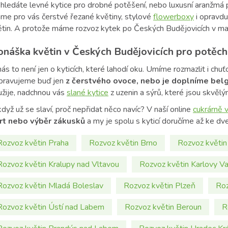
 hledáte levné kytice pro drobné potěšení, nebo luxusní aranžmá 
me pro vás čerstvé řezané květiny, stylové
flowerboxy
i opravdu
ětin. A protože máme rozvoz kytek po Českých Budějovicích v mal
náška květin v Českých Budějovicích pro potěc
ás to není jen o kyticích, které lahodí oku. Umíme rozmazlit i ch
ipravujeme buď jen
z čerstvého ovoce, nebo je doplníme bel
užije, nadchnou vás
slané kytice
z uzenin a sýrů, které jsou skvěl
dyž už se slaví, proč nepřidat něco navíc? V naší online
cukrárně 
rt nebo výběr zákusků
a my je spolu s kyticí doručíme až ke dv
Rozvoz květin Praha
Rozvoz květin Brno
Rozvoz květin
Rozvoz květin Kralupy nad Vltavou
Rozvoz květin Karlovy Va
Rozvoz květin Mladá Boleslav
Rozvoz květin Plzeň
Roz
Rozvoz květin Ústí nad Labem
Rozvoz květin Beroun
R