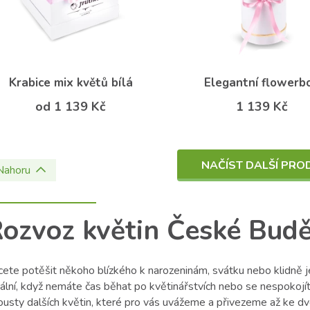
Krabice mix květů bílá
Elegantní flowerb
od 1 139 Kč
1 139 Kč
NAČÍST DALŠÍ PRO
Nahoru
ozvoz květin České Budě
cete potěšit někoho blízkého k narozeninám, svátku nebo klidně j
ální, když nemáte čas běhat po květinářstvích nebo se nespokojít
ousty dalších květin, které pro vás uvážeme a přivezeme až ke d