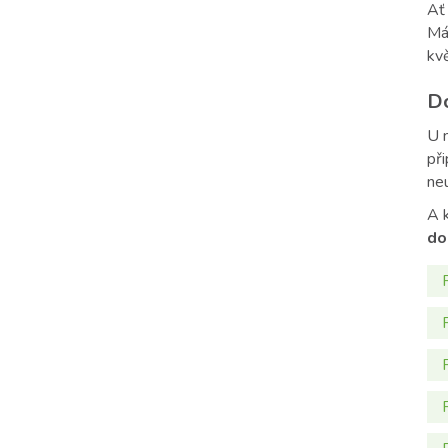
Ať
Má
kv
Do
U n
př
ne
A k
do