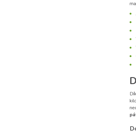
maj
D
Dík
ki
ne
pá
Do