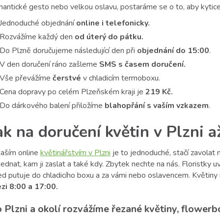
antické gesto nebo velkou oslavu, postaráme se o to, aby kytice 
Jednoduché objednání
online i telefonicky.
Rozvážíme každý den
od úterý do pátku.
Do Plzně doručujeme následující den
při
objednání do 15:00
.
V den doručení ráno zašleme
SMS s časem doručení.
Vše převážíme
čerstvé
v chladicím termoboxu.
Cena dopravy po celém Plzeňském kraji je
219 Kč.
Do dárkového balení přiložíme
blahopřání s vaším vzkazem
.
ak na doručení květin v Plzni 
naším online
květinářstvím v Plzni
je to jednoduché, stačí zavolat n
ednat, kam ji zaslat a také kdy. Zbytek nechte na nás. Floristky 
ed putuje do chladicího boxu a za vámi nebo oslavencem. Květiny
zi 8:00 a 17:00.
 Plzni a okolí rozvážíme řezané květiny, flowerbo