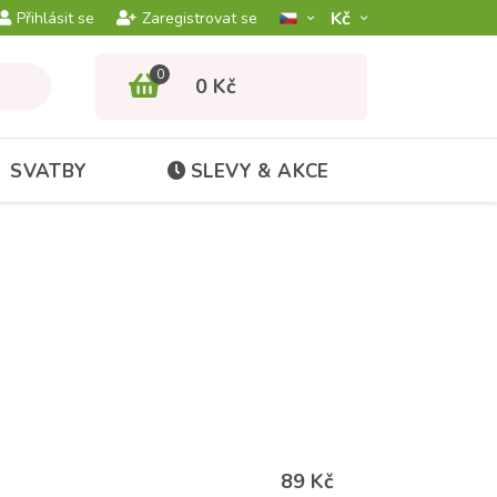
Kč­
Přihlásit se
Zaregistrovat se
0
0 Kč
SVATBY
SLEVY & AKCE
89 Kč