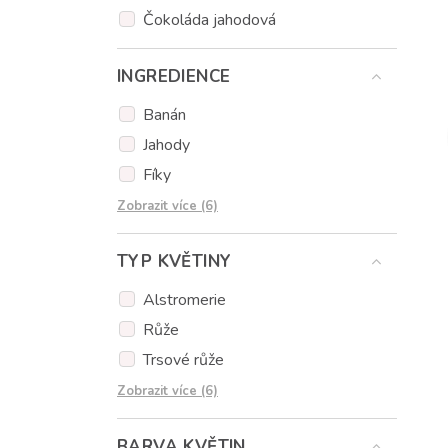
Čokoláda jahodová
INGREDIENCE
Banán
Jahody
Fíky
Čokoláda
Zobrazit více (6)
Kokos
TYP KVĚTINY
Muffiny
Popcakes
Alstromerie
Sladkosti
Růže
Sušenky
Trsové růže
Tulipány
Zobrazit více (6)
Eukalypt
BARVA KVĚTIN