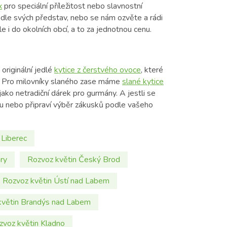
x
pro speciální příležitost nebo slavnostní
podle svých představ, nebo se nám ozvěte a rádi
 i do okolních obcí, a to za jednotnou cenu.
originální jedlé
kytice z čerstvého ovoce
, které
ě. Pro milovníky slaného zase máme
slané kytice
jako netradiční dárek pro gurmány. A jestli se
u nebo připraví výběr zákusků podle vašeho
 Liberec
ry
Rozvoz květin Český Brod
Rozvoz květin Ústí nad Labem
květin Brandýs nad Labem
zvoz květin Kladno