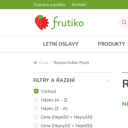
Doprava a platba
Kontakt
LETNÍ OSLAVY
PRODUKTY
Úvod
Rozvoz květin Plzeň
R
FILTRY A ŘAZENÍ
Výchozí
Název (A - Z)
N
Název (Z - A)
Cena (Nejnižší > Nejvyšší)
Cena (Nejvyšší > Nejnižší)