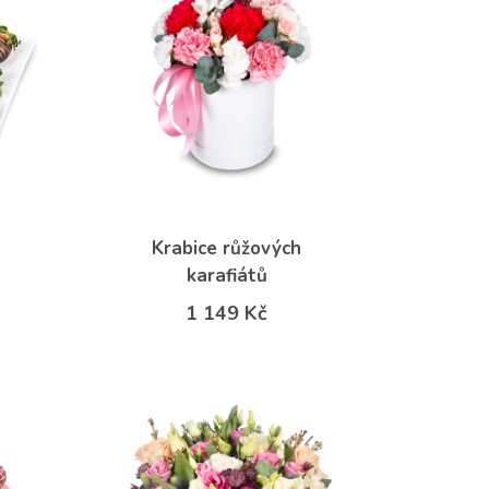
v
Krabice růžových
karafiátů
1 149 Kč