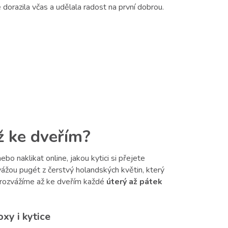
dorazila včas a udělala radost na první dobrou.
až ke dveřím?
ebo naklikat online, jakou kytici si přejete
uvážou pugét z čerstvý holandských květin, který
 rozvážíme až ke dveřím každé
úterý až pátek
xy i kytice