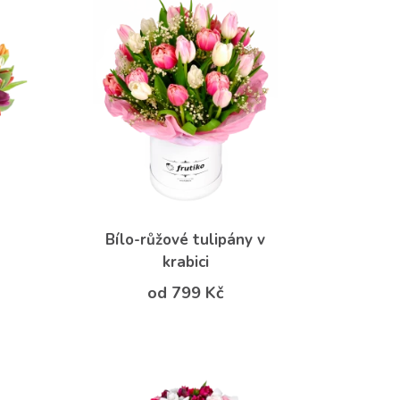
y
Bílo-růžové tulipány v
krabici
od 799 Kč