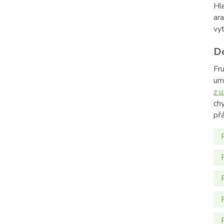
Hl
ar
vyt
Do
Fru
um
z u
ch
přá