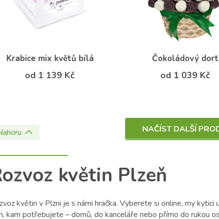
Krabice mix květů bílá
Čokoládový dort
od 1 139 Kč
od 1 039 Kč
NAČÍST DALŠÍ PRO
Nahoru
ozvoz květin Plzeň
voz květin v Plzni je s námi hračka. Vyberete si online, my kytic
m, kam potřebujete – domů, do kanceláře nebo přímo do rukou os