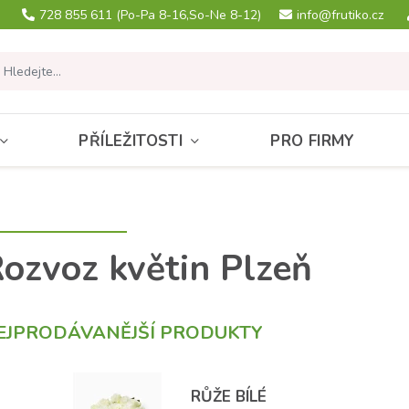
728 855 611
(Po-Pa 8-16,So-Ne 8-12)
info@frutiko.cz
PŘÍLEŽITOSTI
PRO FIRMY
ozvoz květin Plzeň
EJPRODÁVANĚJŠÍ PRODUKTY
RŮŽE BÍLÉ