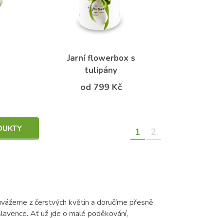
Jarní flowerbox s
tulipány
od 799 Kč
DUKTY
1
2
i uvážeme z čerstvých květin a doručíme přesně
lavence. Ať už jde o malé poděkování,