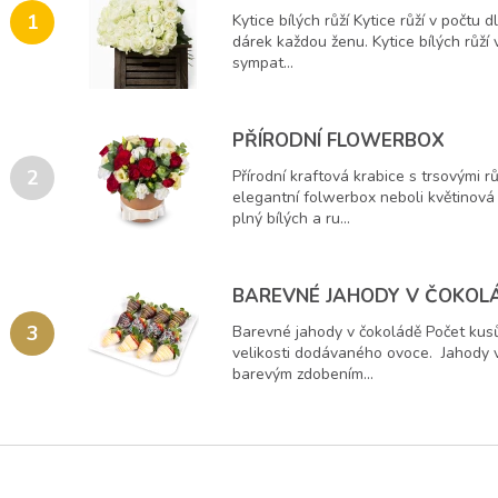
1
Kytice bílých růží Kytice růží v počtu 
dárek každou ženu. Kytice bílých růží v
sympat...
PŘÍRODNÍ FLOWERBOX
2
Přírodní kraftová krabice s trsovými
elegantní folwerbox neboli květinová k
plný bílých a ru...
BAREVNÉ JAHODY V ČOKOL
3
Barevné jahody v čokoládě Počet kusů
velikosti dodávaného ovoce. Jahody v
barevým zdobením...