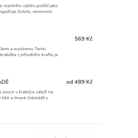
dle vlastního výběru potěší jako
yjadřuje čistotu, nevinnost,
569 Kč
 růžemi a eustomou Tento
rabička z přírodního kraftu je
od 489 Kč
ÁDĚ
 ovoce v krabičce záleží na
 bílé a tmavé čokoládě s