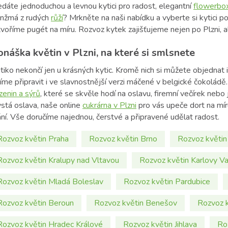
edáte jednoduchou a levnou kytici pro radost, elegantní
flowerbo
anžmá z rudých
růží
? Mrkněte na naši nabídku a vyberte si kytici 
voříme pugét na míru. Rozvoz kytek zajišťujeme nejen po Plzni, ale
náška květin v Plzni, na které si smlsnete
tiko nekončí jen u krásných kytic. Kromě nich si můžete objednat i 
íme připravit i ve slavnostnější verzi máčené v belgické čokolád
zenin a sýrů
, které se skvěle hodí na oslavu, firemní večírek nebo 
ystá oslava, naše online
cukrárna v Plzni
pro vás upeče dort na mír
ní. Vše doručíme najednou, čerstvé a připravené udělat radost.
Rozvoz květin Praha
Rozvoz květin Brno
Rozvoz květin
Rozvoz květin Kralupy nad Vltavou
Rozvoz květin Karlovy Va
Rozvoz květin Mladá Boleslav
Rozvoz květin Pardubice
Rozvoz květin Beroun
Rozvoz květin Benešov
Rozvoz 
Rozvoz květin Hradec Králové
Rozvoz květin Jihlava
Ro