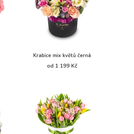
Krabice mix květů černá
od 1 199 Kč