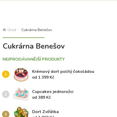
Úvod
Cukrárna Benešov
Cukrárna Benešov
NEJPRODÁVANĚJŠÍ PRODUKTY
Krémový dort politý čokoládou
1
od 1 399 Kč
Cupcakes jednorožci
2
od 389 Kč
Dort Zvířátka
3