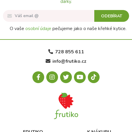
dárky.
ODEBÍRAT
O vaše
osobní údaje
pečujeme jako o naše křehké kytice.
728 855 611
info@frutiko.cz
FRUTIKO
K NÁKUPU