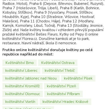
Radlice, Motol), Praha 6 (Dejvice, Břevnov, Bubeneč, Ruzyně),
Praha 7 (Holešovice, Trója, Libeň), Praha 8 (Karlín, Bohnice,
Kobylisy, Střížkov), Praha 9 (Vysočany, Prosek, Střížkov,
Hloubětín, Kyje), Praha 10 (Strašnice, Vršovice, Hostivař,
Malešice), Praha 11 (Chodov, Háje), Praha 12 (Modřany,
Kamýk, Komořany, Libuš, Točná), Praha 13 (Stodůlky, Jinonice,
Zličín) atd. Naše květiny kvalitou i vzhledem převýší populární
pražské květinářství Belles Fleurs, Kytky od Pepy či online
květinářství Florea.cz. Doručíme kamkoli ať je to park,
restaurace, hlavní nádraží, škola či nemocnice.
Frutiko online květinářství doručuje květiny po celé
republice například do měst:
Květinářství Brno
Květinářství Ostrava
květinářství Liberec
květinářství Třebíč
květinářství Jablonec nad Nisou
květinářství Písek
květinářství Kroměříž
květinářství Plzeň
květinářství Olomouc
květinářství Příbram
květinářství Vsetín
květinářství Hradec Králové