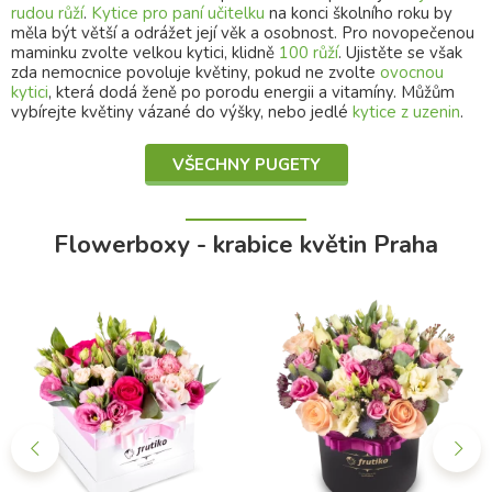
rudou růží
.
Kytice pro paní učitelku
na konci školního roku by
měla být větší a odrážet její věk a osobnost. Pro novopečenou
maminku zvolte velkou kytici, klidně
100 růží
. Ujistěte se však
zda nemocnice povoluje květiny, pokud ne zvolte
ovocnou
kytici
, která dodá ženě po porodu energii a vitamíny. Můžům
vybírejte květiny vázané do výšky, nebo jedlé
kytice z uzenin
.
VŠECHNY PUGETY
Flowerboxy - krabice květin Praha