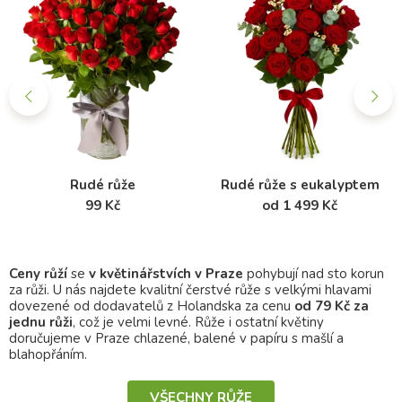
Rudé růže
Rudé růže s eukalyptem
99 Kč
od 1 499 Kč
Ceny růží
se
v květinářstvích v Praze
pohybují nad sto korun
za růži. U nás najdete kvalitní čerstvé růže s velkými hlavami
dovezené od dodavatelů z Holandska za cenu
od 79 Kč za
jednu růži
,
což je velmi levné. Růže i ostatní květiny
doručujeme v Praze chlazené, balené v papíru s mašlí a
blahopřáním.
VŠECHNY RŮŽE