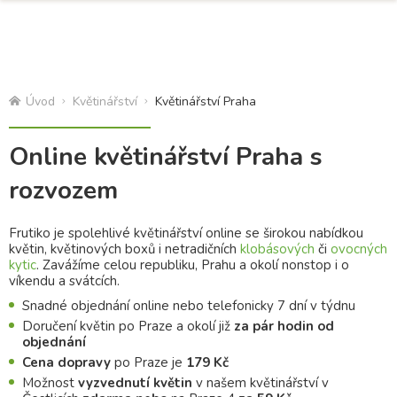
Úvod
Květinářství
Květinářství Praha
Online květinářství Praha s
rozvozem
Frutiko je spolehlivé květinářství online se širokou nabídkou
květin, květinových boxů i netradičních
klobásových
či
ovocných
kytic
. Zavážíme celou republiku, Prahu a okolí nonstop i o
víkendu a svátcích.
Snadné objednání online nebo telefonicky 7 dní v týdnu
Doručení květin po Praze a okolí již
za pár hodin od
objednání
Cena dopravy
po Praze je
179 Kč
Možnost
vyzvednutí květin
v našem květinářství v