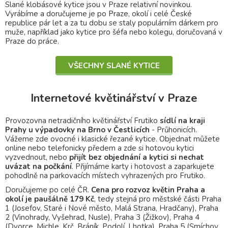
Slané klobásové kytice jsou v Praze relativní novinkou.
Vyrábíme a doručujeme je po Praze, okolí i celé České
republice pár let a za tu dobu se staly populárním dárkem pro
muže, například jako kytice pro šéfa nebo kolegu, doručovaná v
Praze do práce.
VŠECHNY SLANÉ KYTICE
Internetové květinářství v Praze
Provozovna netradičního květinářství Frutiko
sídlí na kraji
Prahy u výpadovky na Brno v Čestlicích
- Průhonicích.
Vážeme zde ovocné i klasické řezané kytice. Objednat můžete
online nebo telefonicky předem a zde si hotovou kytici
vyzvednout, nebo
přijít bez objednání a kytici si nechat
uvázat na počkání
. Přijímáme karty i hotovost a zaparkujete
pohodlně na parkovacích místech vyhrazených pro Frutiko.
Doručujeme po celé ČR.
Cena pro
rozvoz květin Praha
a
okolí je paušálně 179 Kč
, tedy stejná pro městské části Praha
1 (Josefov, Staré i Nové město, Malá Strana, Hradčany), Praha
2 (Vinohrady, Vyšehrad, Nusle), Praha 3 (Žižkov), Praha 4
(Dvorce, Michle, Krč, Bráník, Podolí, Lhotka), Praha 5 (Smíchov,