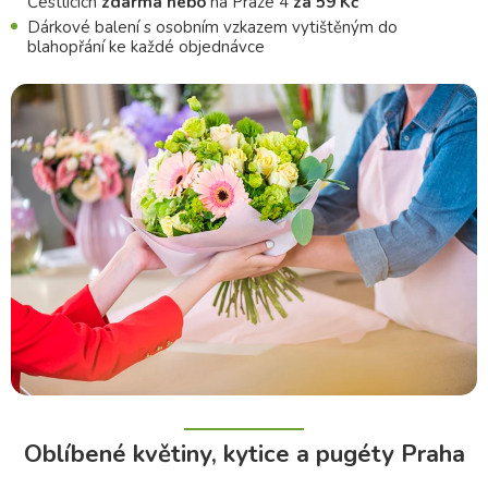
Čestlicích
zdarma nebo
na Praze 4
za 59 Kč
Dárkové balení s osobním vzkazem vytištěným do
blahopřání ke každé objednávce
Oblíbené květiny, kytice a pugéty Praha