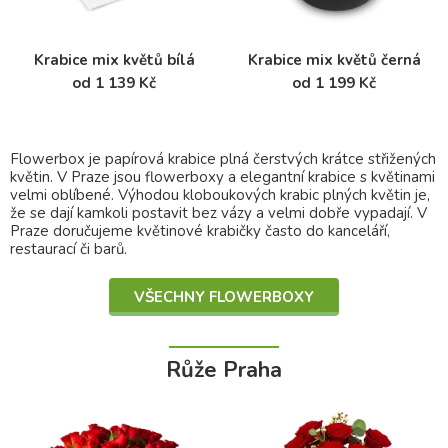
Krabice mix květů bílá
Krabice mix květů černá
od 1 139 Kč
od 1 199 Kč
Flowerbox je papírová krabice plná čerstvých krátce střižených
květin. V Praze jsou flowerboxy a elegantní krabice s květinami
velmi oblíbené. Výhodou kloboukových krabic plných květin je,
že se dají kamkoli postavit bez vázy a velmi dobře vypadají. V
Praze doručujeme květinové krabičky často do kanceláří,
restaurací či barů.
VŠECHNY FLOWERBOXY
Růže Praha