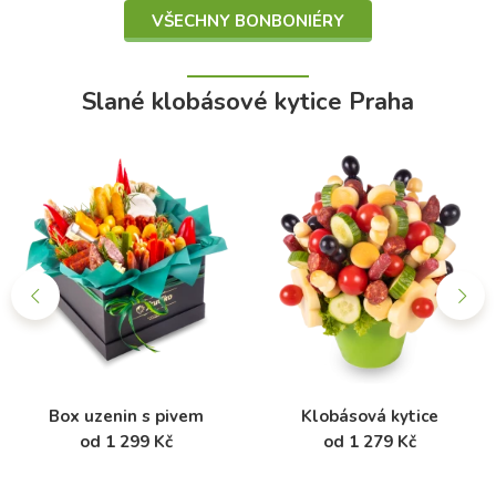
VŠECHNY BONBONIÉRY
Slané klobásové kytice Praha
Box uzenin s pivem
Klobásová kytice
od 1 299 Kč
od 1 279 Kč