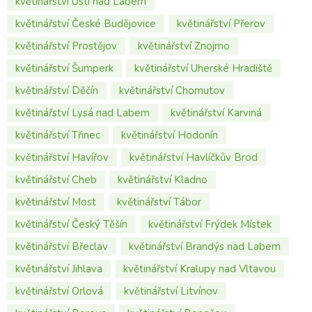
květinářství Ústí nad Labem
květinářství České Budějovice
květinářství Přerov
květinářství Prostějov
květinářství Znojmo
květinářství Šumperk
květinářství Uherské Hradiště
květinářství Děčín
květinářství Chomutov
květinářství Lysá nad Labem
květinářství Karviná
květinářství Třinec
květinářství Hodonín
květinářství Havířov
květinářství Havlíčkův Brod
květinářství Cheb
květinářství Kladno
květinářství Most
květinářství Tábor
květinářství Český Těšín
květinářství Frýdek Místek
květinářství Břeclav
květinářství Brandýs nad Labem
květinářství Jihlava
květinářství Kralupy nad Vltavou
květinářství Orlová
květinářství Litvínov