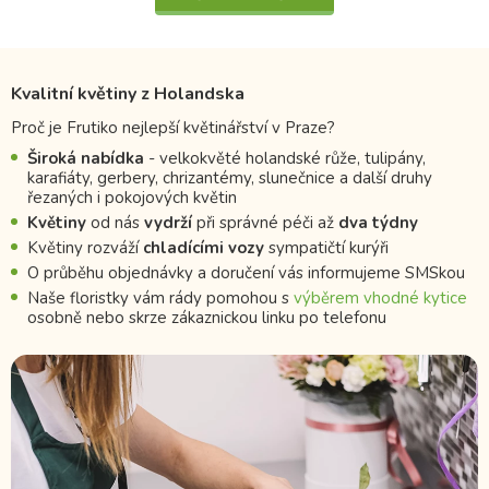
Kvalitní květiny z Holandska
Proč je Frutiko nejlepší květinářství v Praze?
Široká nabídka
- velkokvěté holandské růže, tulipány,
karafiáty, gerbery, chrizantémy, slunečnice a další druhy
řezaných i pokojových květin
Květiny
od nás
vydrží
při správné péči až
dva týdny
Květiny rozváží
chladícími vozy
sympatičtí kurýři
O průběhu objednávky a doručení vás informujeme SMSkou
Naše floristky vám rády pomohou s
výběrem vhodné kytice
osobně nebo skrze zákaznickou linku po telefonu